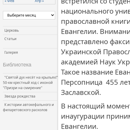
встретился со студ
« Фев
Апр »
национального унив
православной книги
Евангелии. Внимани
Церковь
Статьи
представлено факс
Украинской Правос
Галерея
академией Наук Укр
Библиотека
Такое название Ева
"Святой дух несёт на крыльях!"
Персопница 455 лет
50-км крестный ход с иконой
"Призри на смирение"
Заславской.
Звезда рождества
В настоящий момент
К истории автокефального и
филаретовского расколов
инаугурации прини
Евангелии.