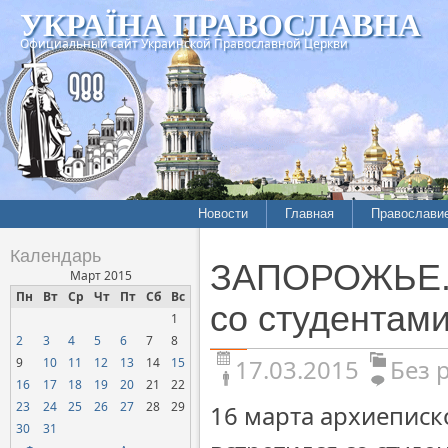
УКРАЇНА ПРАВОСЛАВНА
Официальный сайт Украинской Православной Церкви
Новости
Главная
Православи
Календарь
ЗАПОРОЖЬЕ. А
Март 2015
Пн
Вт
Ср
Чт
Пт
Сб
Вс
со студентам
1
2
3
4
5
6
7
8
17.03.2015
Без 
9
10
11
12
13
14
15
16
17
18
19
20
21
22
23
24
25
26
27
28
29
16 марта архиеписк
30
31