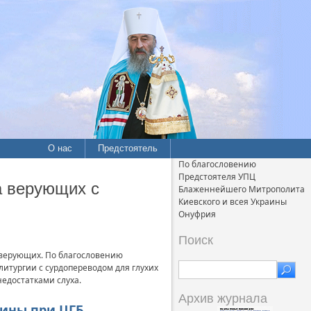
О нас
Предстоятель
По благословению
Предстоятеля УПЦ
а верующих с
Блаженнейшего Митрополита
Киевского и всея Украины
Онуфрия
Поиск
 верующих. По благословению
литургии с сурдопереводом для глухих
едостатками слуха.
Архив журнала
ины при ЦГБ