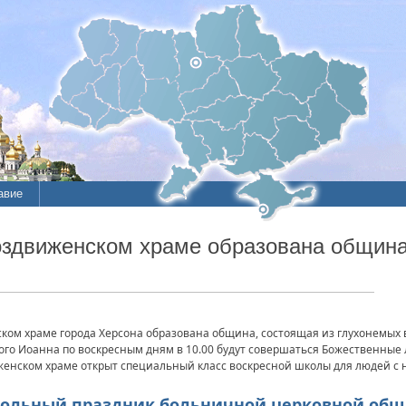
авие
здвиженском храме образована общин
ском храме города Херсона образована община, состоящая из глухонемых
ого Иоанна по воскресным дням в 10.00 будут совершаться Божественные 
женском храме открыт специальный класс воскресной школы для людей с н
тольный праздник больничной церковной общ