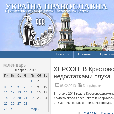
УКРАЇНА ПРАВОСЛАВНА
Официальный сайт Украинской Православной Церкви
Новости
Главная
Правосл
Календарь
ХЕРСОН. В Крестово
Февраль 2013
недостатками слуха
Пн
Вт
Ср
Чт
Пт
Сб
Вс
1
2
3
08.02.2013
Без рубрики
4
5
6
7
8
9
10
11
12
13
14
15
16
17
В начале 2013 года в Крестовоздвижен
18
19
20
21
22
23
24
Архиепископа Херсонского и Таврическ
и глухонемых. Также при Крестовоздви
25
26
27
28
« Янв
Мар »
СУМЫ. Прес