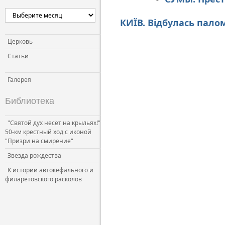
КИЇВ. Відбулась пал
Церковь
Статьи
Галерея
Библиотека
"Святой дух несёт на крыльях!"
50-км крестный ход с иконой
"Призри на смирение"
Звезда рождества
К истории автокефального и
филаретовского расколов