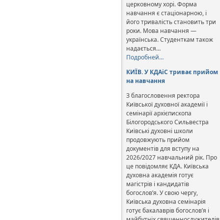
церковному хорі. Форма
навчання є стаціонарною, і
його тривалість становить три
роки. Мова навчання —
українська. Студенткам також
надається…
Подробней…
КИЇВ. У КДАіС триває прийом
на навчання
З благословення ректора
Київської духовної академії і
семінарії архієпископа
Білогородського Сильвестра
Київські духовні школи
продовжують прийом
документів для вступу на
2026/2027 навчальний рік. Про
це повідомляє КДА. Київська
духовна академія готує
магістрів і кандидатів
богослов’я. У свою чергу,
Київська духовна семінарія
готує бакалаврів богослов’я і
майбутніх священнослужителів