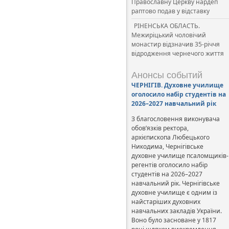
Православну Церкву нардеп
раптово подав у відставку
РІНЕНСЬКА ОБЛАСТЬ.
Межиріцький чоловічий
монастир відзначив 35-річчя
відродження чернечого життя
Анонсы событий
ЧЕРНІГІВ. Духовне училище
оголосило набір студентів на
2026–2027 навчальний рік
З благословення виконувача
обов’язків ректора,
архієпископа Любецького
Никодима, Чернігівське
духовне училище псаломщиків-
регентів оголосило набір
студентів на 2026–2027
навчальний рік. Чернігівське
духовне училище є одним із
найстаріших духовних
навчальних закладів України.
Воно було засноване у 1817