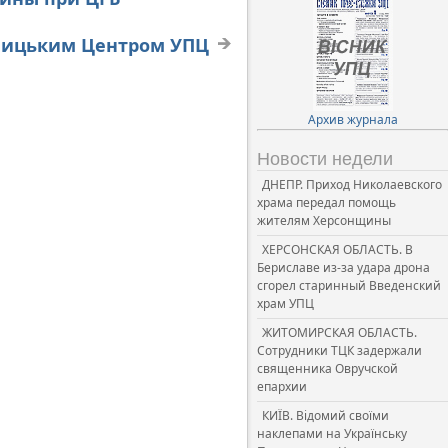
мницьким Центром УПЦ
Архив журнала
Новости недели
ДНЕПР. Приход Николаевского
храма передал помощь
жителям Херсонщины
ХЕРСОНСКАЯ ОБЛАСТЬ. В
Бериславе из-за удара дрона
сгорел старинный Введенский
храм УПЦ
ЖИТОМИРСКАЯ ОБЛАСТЬ.
Сотрудники ТЦК задержали
священника Овручской
епархии
КИЇВ. Відомий своїми
наклепами на Українську