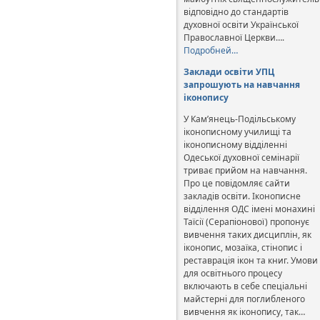
відповідно до стандартів
духовної освіти Української
Православної Церкви….
Подробней…
Заклади освіти УПЦ
запрошують на навчання
іконопису
У Кам’янець-Подільському
іконописному училищі та
іконописному відділенні
Одеської духовної семінарії
триває прийом на навчання.
Про це повідомляє сайти
закладів освіти. Іконописне
відділення ОДС імені монахині
Таїсії (Серапіонової) пропонує
вивчення таких дисциплін, як
іконопис, мозаїка, стінопис і
реставрація ікон та книг. Умови
для освітнього процесу
включають в себе спеціальні
майстерні для поглибленого
вивчення як іконопису, так…