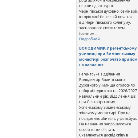
році шляхом виокремлення
перших двох курсів
Чернігівської духовної семінарії,
історія якої бере свій початок
від Чернігівського колегіуму,
заснованого святителем
Іоанном…
Подробней…
ВОЛОДИМИР. У регентському
училищі при Зимненському
монастирі розпочато прийом
на навчання
Регентське відділення
Володимир-Волинського
духовного училища оголосило
набір абітурієнток на 2026/2027
навчальний рік. Відділення діє
при Святогірському
Успенському Зимненському
жіночому монастирі. Про це
повідомляє обитель у фейсбуці.
На навчання запрошуються
особи жіночої статі.
Схвалюється досвід співу в