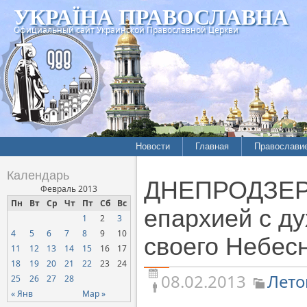
УКРАЇНА ПРАВОСЛАВНА
Официальный сайт Украинской Православной Церкви
Новости
Главная
Православи
Летопись епархий
Богословие
Календарь
ДНЕПРОДЗЕР
Межконфессиональные
История
Февраль 2013
отношения
Пн
Вт
Ср
Чт
Пт
Сб
Вс
Митрополит
епархией с д
1
2
3
Нарушения прав
Хроники
верующих
4
5
6
7
8
9
10
своего Небес
11
12
13
14
15
16
17
Официальная хроника
18
19
20
21
22
23
24
Расколы, ереси, секты
08.02.2013
Лето
25
26
27
28
СОЦИАЛЬНОЕ
« Янв
Мар »
СЛУЖЕНИЕ