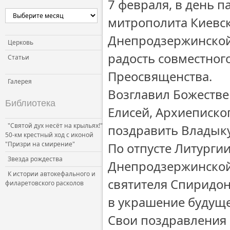
7 февраля, в день 
Церковь и власть
митрополита Киевск
Церковь и общество
Днепродзержинской
Церковь и СМИ
Церковь
радость совместног
Статьи
Преосвященства.
Галерея
Возглавил Божеств
Библиотека
Елисей, Архиеписк
"Святой дух несёт на крыльях!"
поздравить Владык
50-км крестный ход с иконой
"Призри на смирение"
По отпусте Литурги
Звезда рождества
Днепродзержинской
К истории автокефального и
святителя Спиридон
филаретовского расколов
в украшение будуще
Свои поздравления