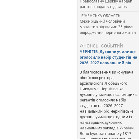
Православну Церкву нардеп
раптово подав у відставку
РІНЕНСЬКА ОБЛАСТЬ.
Межиріцький чоловічий
монастир відзначив 35-річчя
відродження чернечого життя
Анонсы событий
ЧЕРНІГІВ. Духовне училище
оголосило набір студентів на
2026–2027 навчальний рік
З благословення виконувача
обов’язків ректора,
архієпископа Любецького
Никодима, Чернігівське
духовне училище псаломщиків-
регентів оголосило набір
студентів на 2026–2027
навчальний рік. Чернігівське
духовне училище є одним із
найстаріших духовних
навчальних закладів України.
Воно було засноване у 1817