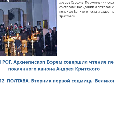
храмов Херсона. По окончании слу
со словами назиданий и пожелал, 
поприще Великого поста и радостн
Христовой.
ОЙ РОГ. Архиепископ Ефрем совершил чтение п
покаянного канона Андрея Критского
012. ПОЛТАВА. Вторник первой седмицы Велико