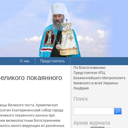
О нас
Предстоятель
По благословению
Предстоятеля УПЦ
еликого покаянного
Блаженнейшего Митрополита
Киевского и всея Украины
Онуфрия
Поиск
мицы Великого поста, Архиепископ
осетил Екатерининский собор города
еликого покаянного канона прп.
этим великопостным богослужением
Архив журнала
ралось много верующих из различных