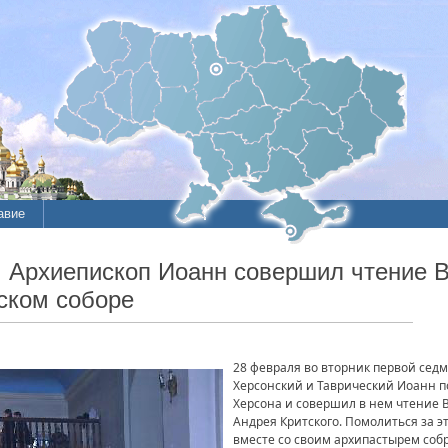
авие
ие
 Архиепископ Иоанн совершил чтение В
ском соборе
литы
28 февраля во вторник первой сед
Херсонский и Таврический Иоанн п
Херсона и совершил в нем чтение В
Андрея Критского. Помолиться за 
вместе со своим архипастырем соб