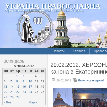
УКРАЇНА ПРАВОСЛАВНА
Официальный сайт Украинской Православной Церкви
Новости
Главная
Правосл
Летопись епархий
Богослов
Календарь
29.02.2012. ХЕРСОН.
Межконфессиональные
История
Февраль 2012
отношения
канона в Екатеринин
Пн
Вт
Ср
Чт
Пт
Сб
Вс
Митропо
1
2
3
4
5
Нарушения прав
Хроники
верующих
29.02.2012
Летопись епархий
6
7
8
9
10
11
12
13
14
15
16
17
18
19
Официальная хроника
20
21
22
23
24
25
26
Расколы, ереси, секты
27
28
29
СОЦИАЛЬНОЕ
« Янв
Мар »
СЛУЖЕНИЕ