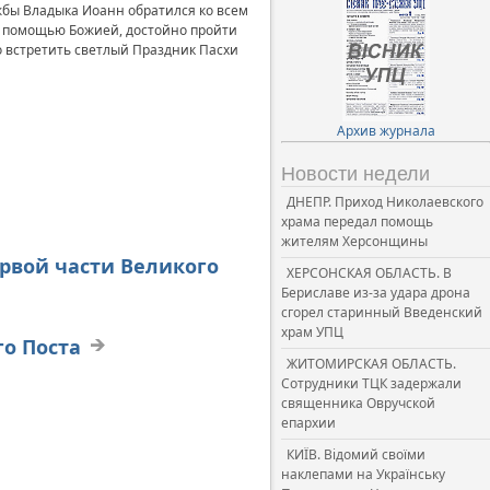
жбы Владыка Иоанн обратился ко всем
с помощью Божией, достойно пройти
о встретить светлый Праздник Пасхи
Архив журнала
Новости недели
ДНЕПР. Приход Николаевского
храма передал помощь
жителям Херсонщины
ервой части Великого
ХЕРСОНСКАЯ ОБЛАСТЬ. В
Бериславе из-за удара дрона
сгорел старинный Введенский
храм УПЦ
го Поста
ЖИТОМИРСКАЯ ОБЛАСТЬ.
Сотрудники ТЦК задержали
священника Овручской
епархии
КИЇВ. Відомий своїми
наклепами на Українську