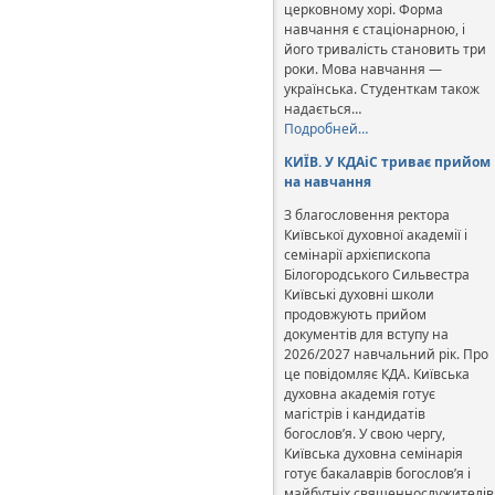
церковному хорі. Форма
навчання є стаціонарною, і
його тривалість становить три
роки. Мова навчання —
українська. Студенткам також
надається…
Подробней…
КИЇВ. У КДАіС триває прийом
на навчання
З благословення ректора
Київської духовної академії і
семінарії архієпископа
Білогородського Сильвестра
Київські духовні школи
продовжують прийом
документів для вступу на
2026/2027 навчальний рік. Про
це повідомляє КДА. Київська
духовна академія готує
магістрів і кандидатів
богослов’я. У свою чергу,
Київська духовна семінарія
готує бакалаврів богослов’я і
майбутніх священнослужителів