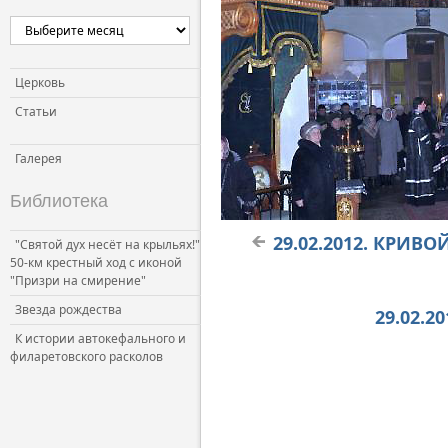
Церковь и власть
Церковь и общество
Церковь и СМИ
Церковь
Статьи
Галерея
Библиотека
29.02.2012. КРИВ
"Святой дух несёт на крыльях!"
50-км крестный ход с иконой
"Призри на смирение"
Звезда рождества
29.02.2
К истории автокефального и
филаретовского расколов