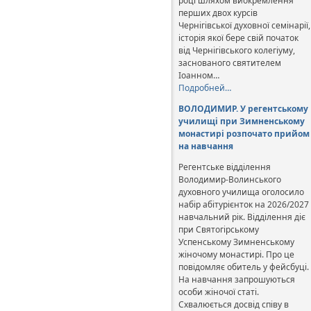
році шляхом виокремлення
перших двох курсів
Чернігівської духовної семінарії,
історія якої бере свій початок
від Чернігівського колегіуму,
заснованого святителем
Іоанном…
Подробней…
ВОЛОДИМИР. У регентському
училищі при Зимненському
монастирі розпочато прийом
на навчання
Регентське відділення
Володимир-Волинського
духовного училища оголосило
набір абітурієнток на 2026/2027
навчальний рік. Відділення діє
при Святогірському
Успенському Зимненському
жіночому монастирі. Про це
повідомляє обитель у фейсбуці.
На навчання запрошуються
особи жіночої статі.
Схвалюється досвід співу в