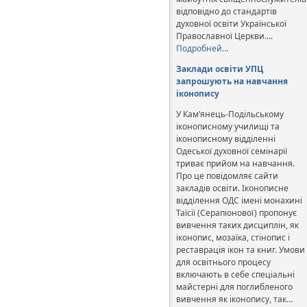
відповідно до стандартів
духовної освіти Української
Православної Церкви….
Подробней…
Заклади освіти УПЦ
запрошують на навчання
іконопису
У Кам’янець-Подільському
іконописному училищі та
іконописному відділенні
Одеської духовної семінарії
триває прийом на навчання.
Про це повідомляє сайти
закладів освіти. Іконописне
відділення ОДС імені монахині
Таїсії (Серапіонової) пропонує
вивчення таких дисциплін, як
іконопис, мозаїка, стінопис і
реставрація ікон та книг. Умови
для освітнього процесу
включають в себе спеціальні
майстерні для поглибленого
вивчення як іконопису, так…