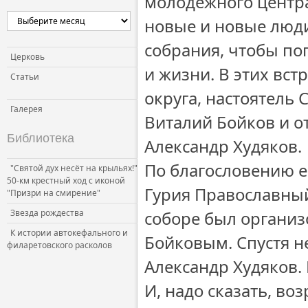
молодёжного центра
новые и новые люди
собрания, чтобы по
Церковь
и жизни. В этих вс
Статьи
округа, настоятель
Галерея
Виталий Бойков и о
Библиотека
Александр Худяков.
По благословению 
"Святой дух несёт на крыльях!"
50-км крестный ход с иконой
Гурия Православны
"Призри на смирение"
Звезда рождества
соборе был организ
К истории автокефального и
Бойковым. Спустя не
филаретовского расколов
Александр Худяков.
И, надо сказать, воз