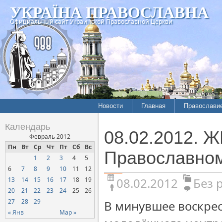
УКРАЇНА ПРАВОСЛАВНА
Официальный сайт Украинской Православной Церкви
Новости
Главная
Православи
Календарь
08.02.2012. 
Февраль 2012
Пн
Вт
Ср
Чт
Пт
Сб
Вс
Православно
1
2
3
4
5
6
7
8
9
10
11
12
08.02.2012
Без 
13
14
15
16
17
18
19
20
21
22
23
24
25
26
27
28
29
В минувшее воскре
« Янв
Мар »