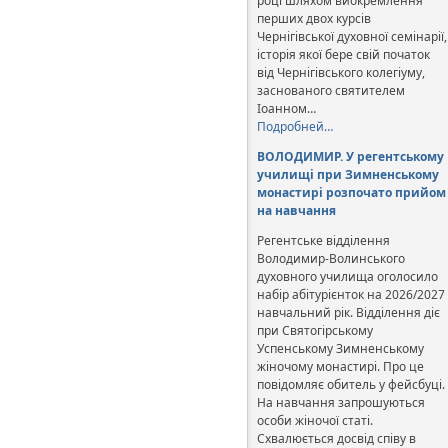
році шляхом виокремлення
перших двох курсів
Чернігівської духовної семінарії,
історія якої бере свій початок
від Чернігівського колегіуму,
заснованого святителем
Іоанном…
Подробней…
ВОЛОДИМИР. У регентському
училищі при Зимненському
монастирі розпочато прийом
на навчання
Регентське відділення
Володимир-Волинського
духовного училища оголосило
набір абітурієнток на 2026/2027
навчальний рік. Відділення діє
при Святогірському
Успенському Зимненському
жіночому монастирі. Про це
повідомляє обитель у фейсбуці.
На навчання запрошуються
особи жіночої статі.
Схвалюється досвід співу в