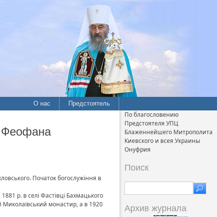
О нас
Предстоятель
По благословению
Предстоятеля УПЦ
о Феофана
Блаженнейшего Митрополита
Киевского и всея Украины
Онуфрия
Поиск
хловського. Початок богослужіння в
881 р. в селі Фастівці Бахмацького
й Миколаївський монастир, а в 1920
Архив журнала