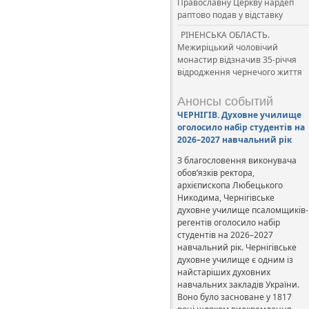
Православну Церкву нардеп
раптово подав у відставку
РІНЕНСЬКА ОБЛАСТЬ.
Межиріцький чоловічий
монастир відзначив 35-річчя
відродження чернечого життя
Анонсы событий
ЧЕРНІГІВ. Духовне училище
оголосило набір студентів на
2026–2027 навчальний рік
З благословення виконувача
обов’язків ректора,
архієпископа Любецького
Никодима, Чернігівське
духовне училище псаломщиків-
регентів оголосило набір
студентів на 2026–2027
навчальний рік. Чернігівське
духовне училище є одним із
найстаріших духовних
навчальних закладів України.
Воно було засноване у 1817