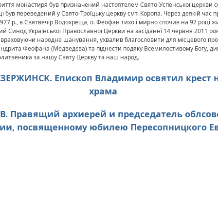
риття монастиря був призначений настоятелем Свято-Успенської церкви се
ці був переведений у Свято-Троїцьку церкву смт. Коропа. Через деякій час 
1977 р., в Святвечір Водохреща, о. Феофан тихо і мирно спочив на 97 році ж
 Синод Української Православної Церкви на засіданні 14 червня 2011 року
а враховуючи народне шанування, ухвалив благословити для місцевого п
ндрита Феофана (Медведєва) та піднести подяку Всемилостивому Богу, див
олитвеника за нашу Святу Церкву та наш народ.
ДЗЕРЖИНСК. Епископ Владимир освятил крест 
храма
ЕВ. Правящий архиерей и председатель облсов
ии, посвященному юбилею Пересопницкого Е