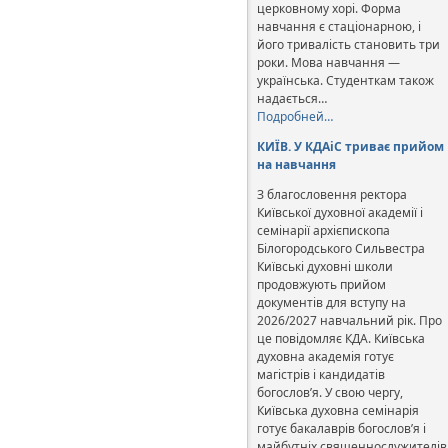
церковному хорі. Форма
навчання є стаціонарною, і
його тривалість становить три
роки. Мова навчання —
українська. Студенткам також
надається…
Подробней…
КИЇВ. У КДАіС триває прийом
на навчання
З благословення ректора
Київської духовної академії і
семінарії архієпископа
Білогородського Сильвестра
Київські духовні школи
продовжують прийом
документів для вступу на
2026/2027 навчальний рік. Про
це повідомляє КДА. Київська
духовна академія готує
магістрів і кандидатів
богослов’я. У свою чергу,
Київська духовна семінарія
готує бакалаврів богослов’я і
майбутніх священнослужителів