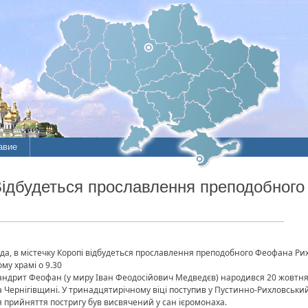
авие
Відбудеться прославлення преподобног
да, в містечку Коропі відбудеться прославлення преподобного Феофана Ри
му храмі о 9.30
ндрит Феофан (у миру Іван Феодосійович Медведєв) народився 20 жовтня 1
 Чернігівщині. У тринадцятирічному віці поступив у Пустинно-Рихловськи
ля прийняття постригу був висвячений у сан ієромонаха.