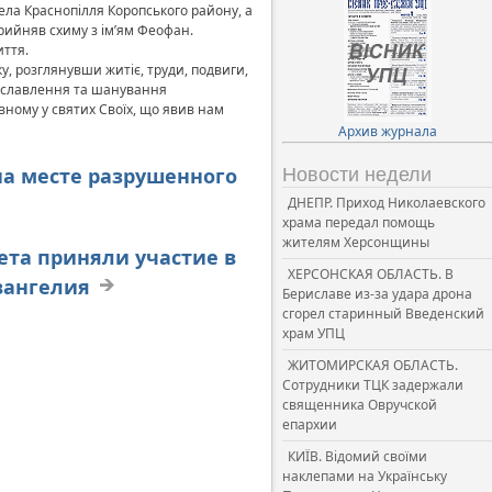
ла Краснопілля Коропського району, а
прийняв схиму з ім’ям Феофан.
иття.
, розглянувши житіє, труди, подвиги,
рославлення та шанування
ному у святих Своїх, що явив нам
Архив журнала
на месте разрушенного
Новости недели
ДНЕПР. Приход Николаевского
храма передал помощь
жителям Херсонщины
ета приняли участие в
ХЕРСОНСКАЯ ОБЛАСТЬ. В
вангелия
Бериславе из-за удара дрона
сгорел старинный Введенский
храм УПЦ
ЖИТОМИРСКАЯ ОБЛАСТЬ.
Сотрудники ТЦК задержали
священника Овручской
епархии
КИЇВ. Відомий своїми
наклепами на Українську