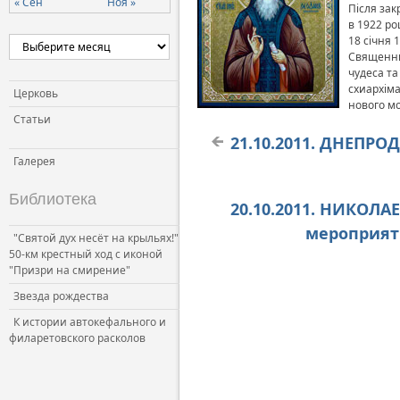
« Сен
Ноя »
Після зак
в 1922 ро
18 січня 
Священний
чудеса т
схиархіма
Церковь
нового м
Статьи
21.10.2011. ДНЕПРО
Галерея
Библиотека
20.10.2011. НИКОЛА
мероприят
"Святой дух несёт на крыльях!"
50-км крестный ход с иконой
"Призри на смирение"
Звезда рождества
К истории автокефального и
филаретовского расколов