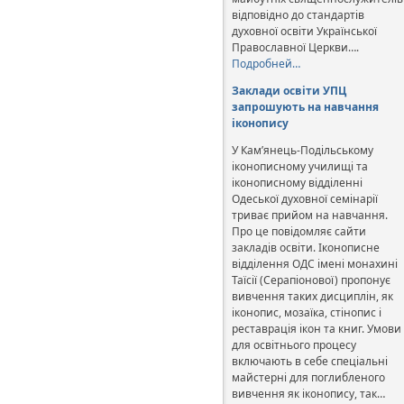
відповідно до стандартів
духовної освіти Української
Православної Церкви….
Подробней…
Заклади освіти УПЦ
запрошують на навчання
іконопису
У Кам’янець-Подільському
іконописному училищі та
іконописному відділенні
Одеської духовної семінарії
триває прийом на навчання.
Про це повідомляє сайти
закладів освіти. Іконописне
відділення ОДС імені монахині
Таїсії (Серапіонової) пропонує
вивчення таких дисциплін, як
іконопис, мозаїка, стінопис і
реставрація ікон та книг. Умови
для освітнього процесу
включають в себе спеціальні
майстерні для поглибленого
вивчення як іконопису, так…