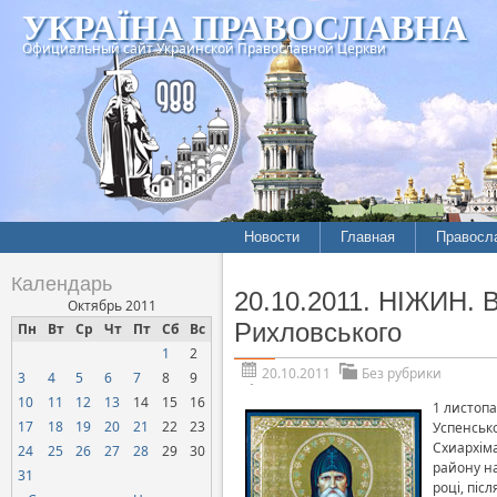
УКРАЇНА ПРАВОСЛАВНА
Официальный сайт Украинской Православной Церкви
Новости
Главная
Правосл
Календарь
20.10.2011. НІЖИН. 
Октябрь 2011
Рихловського
Пн
Вт
Ср
Чт
Пт
Сб
Вс
1
2
20.10.2011
Без рубрики
3
4
5
6
7
8
9
10
11
12
13
14
15
16
1 листопа
17
18
19
20
21
22
23
Успенсько
Схиархіма
24
25
26
27
28
29
30
району на
31
році, піс