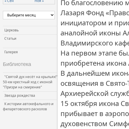
По благословению 
« Сен
Ноя »
Лазаря Фонд «Право
инициатором и прис
Церковь
аналойной иконы Ал
Статьи
Владимирского кафе
На первом этапе бы
Галерея
приобретена икона 
Библиотека
В дальнейшем икона
"Святой дух несёт на крыльях!"
освящения в Свято-
50-км крестный ход с иконой
"Призри на смирение"
Архиерейской служб
Звезда рождества
15 октября икона С
К истории автокефального и
филаретовского расколов
прибывает в аэропо
духовенством Симф