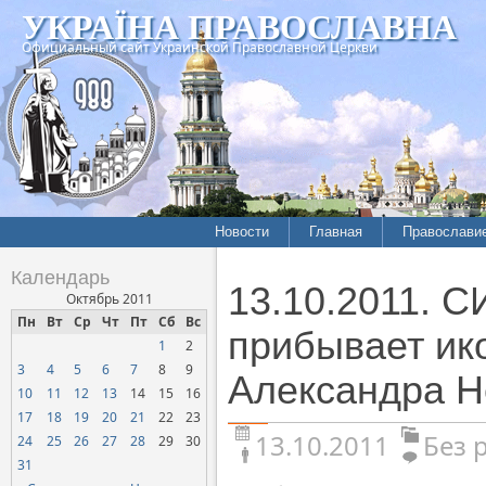
УКРАЇНА ПРАВОСЛАВНА
Официальный сайт Украинской Православной Церкви
Новости
Главная
Православи
Календарь
13.10.2011.
Октябрь 2011
Пн
Вт
Ср
Чт
Пт
Сб
Вс
прибывает ико
1
2
3
4
5
6
7
8
9
Александра Н
10
11
12
13
14
15
16
17
18
19
20
21
22
23
13.10.2011
Без 
24
25
26
27
28
29
30
31