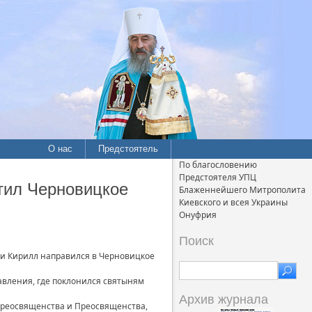
О нас
Предстоятель
По благословению
Предстоятеля УПЦ
тил Черновицкое
Блаженнейшего Митрополита
Киевского и всея Украины
Онуфрия
Поиск
уси Кирилл направился в Черновицкое
авления, где поклонился святыням
Архив журнала
преосвященства и Преосвященства,