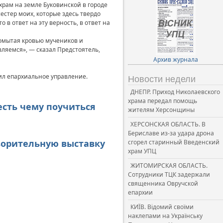
храм на земле Буковинской в городе
естер моих, которые здесь твердо
 в ответ на эту верность, в ответ на
— омытая кровью мучеников и
вляемся», — сказал Предстоятель,
Архив журнала
ил епархиальное управление.
Новости недели
ДНЕПР. Приход Николаевского
храма передал помощь
есть чему поучиться
жителям Херсонщины
ХЕРСОНСКАЯ ОБЛАСТЬ. В
Бериславе из-за удара дрона
ворительную выставку
сгорел старинный Введенский
храм УПЦ
ЖИТОМИРСКАЯ ОБЛАСТЬ.
Сотрудники ТЦК задержали
священника Овручской
епархии
КИЇВ. Відомий своїми
наклепами на Українську