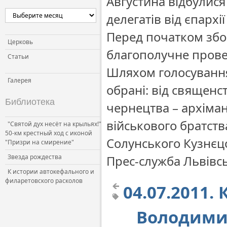
Августина відбулися
делегатів від єпарх
Перед початком збо
Церковь
благополучне прове
Статьи
Шляхом голосування 
Галерея
обрані: від священс
Библиотека
чернецтва – архіман
військового братст
"Святой дух несёт на крыльях!"
50-км крестный ход с иконой
Солунського Кузнєц
"Призри на смирение"
Звезда рождества
Прес-служба Львівсь
К истории автокефального и
филаретовского расколов
04.07.2011
Володимир