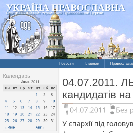
УКРАЇНА ПРАВОСЛАВНА
Официальный сайт Украинской Православной Церкви
Новости
Главная
Православи
Календарь
04.07.2011. Л
Июль 2011
Пн
Вт
Ср
Чт
Пт
Сб
Вс
кандидатів н
1
2
3
4
5
6
7
8
9
10
04.07.2011
Без 
11
12
13
14
15
16
17
18
19
20
21
22
23
24
25
26
27
28
29
30
31
У єпархії під голов
« Июн
Авг »