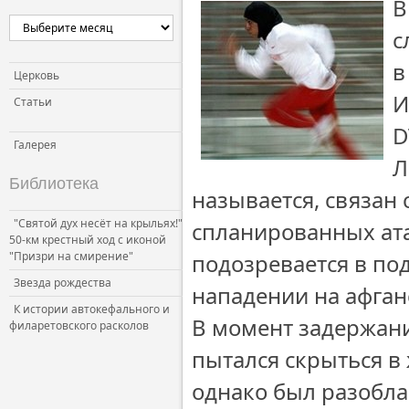
В
с
в
Церковь
И
Статьи
D
Галерея
Л
Библиотека
называется, связан 
"Святой дух несёт на крыльях!"
спланированных ат
50-км крестный ход с иконой
"Призри на смирение"
подозревается в по
Звезда рождества
нападении на афган
К истории автокефального и
В момент задержан
филаретовского расколов
пытался скрыться 
однако был разобла