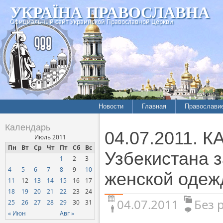
УКРАЇНА ПРАВОСЛАВНА
Официальный сайт Украинской Православной Церкви
Новости
Главная
Православи
Календарь
04.07.2011. 
Июль 2011
Пн
Вт
Ср
Чт
Пт
Сб
Вс
Узбекистана 
1
2
3
4
5
6
7
8
9
10
женской одеж
11
12
13
14
15
16
17
18
19
20
21
22
23
24
04.07.2011
Без 
25
26
27
28
29
30
31
« Июн
Авг »