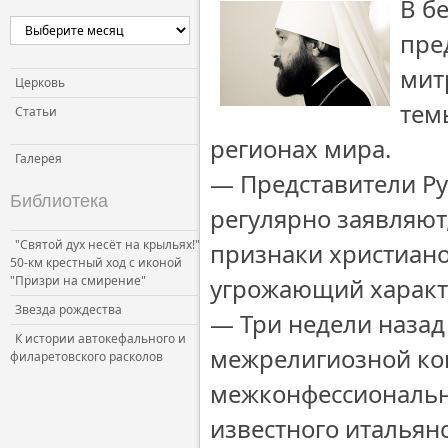
В б
пре
мит
Церковь
тем
Статьи
регионах мира.
Галерея
― Представители Ру
Библиотека
регулярно заявляют
"Святой дух несёт на крыльях!"
признаки христиано
50-км крестный ход с иконой
"Призри на смирение"
угрожающий характ
Звезда рождества
― Три недели назад
К истории автокефального и
межрелигиозной ко
филаретовского расколов
межконфессиональн
известного итальян