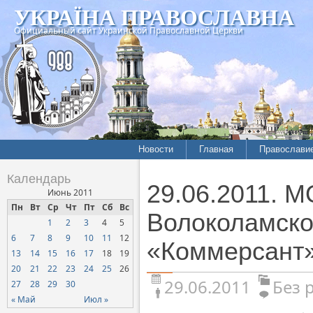
УКРАЇНА ПРАВОСЛАВНА
Официальный сайт Украинской Православной Церкви
Новости
Главная
Православи
Календарь
29.06.2011. 
Июнь 2011
Пн
Вт
Ср
Чт
Пт
Сб
Вс
Волоколамско
1
2
3
4
5
6
7
8
9
10
11
12
«Коммерсант
13
14
15
16
17
18
19
20
21
22
23
24
25
26
29.06.2011
Без 
27
28
29
30
« Май
Июл »