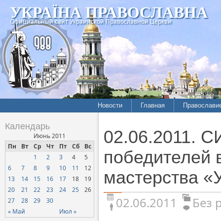
УКРАЇНА ПРАВОСЛАВНА
Официальный сайт Украинской Православной Церкви
Новости
Главная
Православи
Календарь
02.06.2011.
Июнь 2011
Пн
Вт
Ср
Чт
Пт
Сб
Вс
победителей 
1
2
3
4
5
6
7
8
9
10
11
12
мастерства «
13
14
15
16
17
18
19
20
21
22
23
24
25
26
02.06.2011
Без 
27
28
29
30
« Май
Июл »