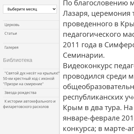
По благословению 
Лазаря, церемония 
проведенного в Кры
Церковь
педагогического ма
Статьи
2011 года в Симфер
Галерея
Семинарии.
Библиотека
Видеоконкурс педаг
"Святой дух несёт на крыльях!"
проводился среди м
50-км крестный ход с иконой
"Призри на смирение"
общеобразовательн
Звезда рождества
республиканских у
К истории автокефального и
Крым в два тура. На
филаретовского расколов
январе-феврале 201
конкурса; в марте-