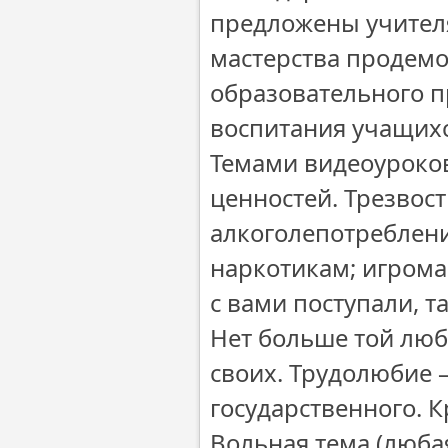
предложены учителя
мастерства продем
образовательного п
воспитания учащихс
Темами видеоуроко
ценностей. Трезвос
алкоголепотреблени
наркотикам; игрома
с вами поступали, т
Нет больше той любв
своих. Трудолюбие 
государственного. К
Вольная тема (люба