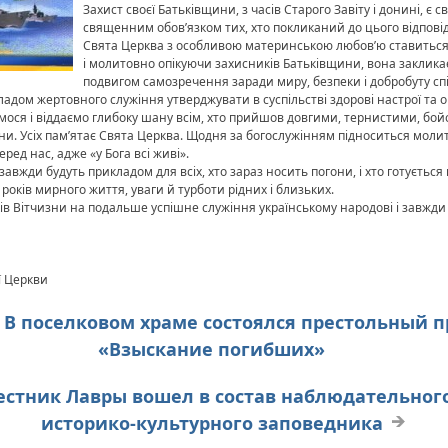
Захист своєї Батьківщини, з часів Старого Завіту і донині, є
священним обов’язком тих, хто покликаний до цього відпові
Свята Церква з особливою материнською любов’ю ставиться 
і молитовно опікуючи захисників Батьківщини, вона закликає 
подвигом самозречення заради миру, безпеки і добробуту спі
адом жертовного служіння утверджувати в суспільстві здорові настрої та о
мося і віддаємо глибоку шану всім, хто прийшов довгими, тернистими, б
зни. Усіх пам’ятає Свята Церква. Щодня за богослужінням підноситься молит
ред нас, адже «у Бога всі живі».
авжди будуть прикладом для всіх, хто зараз носить погони, і хто готується 
років мирного життя, уваги й турботи рідних і близьких.
ів Вітчизни на подальше успішне служіння українському народові і завжди п
ї Церкви
. В поселковом храме состоялся престольный 
«Взыскание погибших»
аместник Лавры вошел в состав наблюдательно
историко-культурного заповедника