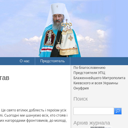
О нас
Предстоятель
По благословению
Предстоятеля УПЦ
тав
Блаженнейшего Митрополита
Киевского и всея Украины
Онуфрия
Поиск
Це свято втілює доблесть і героїзм усіх
і. Сьогодні ми шануємо всіх, хто стояв і
них нагородами фронтовиків, до молоді,
Архив журнала