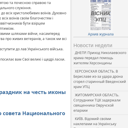
 святою та почесною справою та
дального служіння.
до всіх христолюбивих воїнів. Духовно
всіх воїнів своїм благочестям і
ввітчизників бути взірцем
птимізм.
ойовими шляхами війни, насамперед
Архив журнала
ва про живих ветеранів, а також ми всі
Новости недели
вступити до лав Українського війська.
ДНЕПР. Приход Николаевского
храма передал помощь
осилає вам Свої великі і щедрі ласки.
жителям Херсонщины
ХЕРСОНСКАЯ ОБЛАСТЬ. В
Бериславе из-за удара дрона
сгорел старинный Введенский
храм УПЦ
праздник на честь иконы
ЖИТОМИРСКАЯ ОБЛАСТЬ.
Сотрудники ТЦК задержали
священника Овручской
епархии
го совета Национального
КИЇВ. Відомий своїми
наклепами на Українську