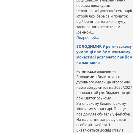
році шляхом виокремлення
перших двох курсів
Чернігівської духовної семінарії,
історія якої бере свій початок
від Чернігівського колегіуму,
заснованого святителем
Іоанном…
Подробней…
ВОЛОДИМИР. У регентському
училищі при Зимненському
монастирі розпочато прийом
на навчання
Регентське відділення
Володимир-Волинського
духовного училища оголосило
набір абітурієнток на 2026/2027
навчальний рік. Відділення діє
при Святогірському
Успенському Зимненському
жіночому монастирі. Про це
повідомляє обитель у фейсбуці.
На навчання запрошуються
особи жіночої статі.
Схвалюється досвід співу в