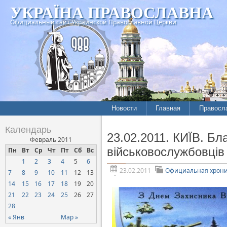
УКРАЇНА ПРАВОСЛАВНА
Официальный сайт Украинской Православной Церкви
Новости
Главная
Правосл
Летопись епархий
Богослов
Календарь
23.02.2011. КИЇВ. Б
Межконфессиональные
История
Февраль 2011
отношения
військовослужбовців 
Пн
Вт
Ср
Чт
Пт
Сб
Вс
Митропо
1
2
3
4
5
6
Нарушения прав
Хроники
верующих
23.02.2011
Официальная хрон
7
8
9
10
11
12
13
14
15
16
17
18
19
20
Официальная хроника
21
22
23
24
25
26
27
Расколы, ереси, секты
28
СОЦИАЛЬНОЕ
« Янв
Мар »
СЛУЖЕНИЕ