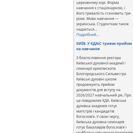
церковному хорі. Форма
навчання є стаціонарною, і
його тривалість становить три
роки. Мова навчання —
українська. Студенткам також
надається…
Подробней…
КИЇВ. У КДАіС триває прийом
на навчання
З благословення ректора
Київської духовної академії і
семінарії архієпископа
Білогородського Сильвестра
Київські духовні школи
продовжують прийом
документів для вступу на
2026/2027 навчальний рік. Про
це повідомляє КДА. Київська
духовна академія готує
магістрів і кандидатів
богослов’я. У свою чергу,
Київська духовна семінарія
готує бакалаврів богослов’я і
майбутніх священнослужителів