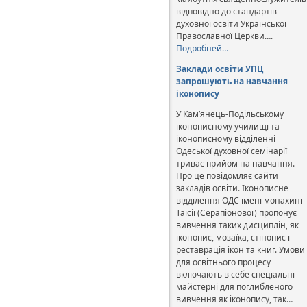
відповідно до стандартів
духовної освіти Української
Православної Церкви….
Подробней…
Заклади освіти УПЦ
запрошують на навчання
іконопису
У Кам’янець-Подільському
іконописному училищі та
іконописному відділенні
Одеської духовної семінарії
триває прийом на навчання.
Про це повідомляє сайти
закладів освіти. Іконописне
відділення ОДС імені монахині
Таїсії (Серапіонової) пропонує
вивчення таких дисциплін, як
іконопис, мозаїка, стінопис і
реставрація ікон та книг. Умови
для освітнього процесу
включають в себе спеціальні
майстерні для поглибленого
вивчення як іконопису, так…