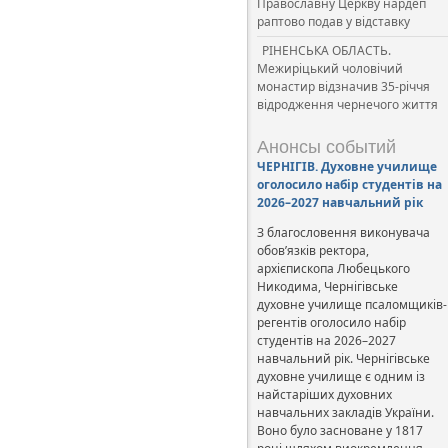
Православну Церкву нардеп
раптово подав у відставку
РІНЕНСЬКА ОБЛАСТЬ.
Межиріцький чоловічий
монастир відзначив 35-річчя
відродження чернечого життя
Анонсы событий
ЧЕРНІГІВ. Духовне училище
оголосило набір студентів на
2026–2027 навчальний рік
З благословення виконувача
обов’язків ректора,
архієпископа Любецького
Никодима, Чернігівське
духовне училище псаломщиків-
регентів оголосило набір
студентів на 2026–2027
навчальний рік. Чернігівське
духовне училище є одним із
найстаріших духовних
навчальних закладів України.
Воно було засноване у 1817