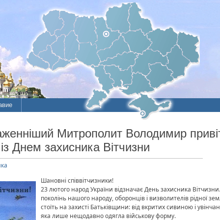
авие
ие
лаженніший Митрополит Володимир приві
із Днем захисника Вітчизни
литы
ика
Шановні співвітчизники!
23 лютого народ України відзначає День захисника Вітчизни. 
поколінь нашого народу, оборонців і визволителів рідної земл
стоїть на захисті Батьківщини: від вкритих сивиною і увінча
яка лише нещодавно одягла військову форму.