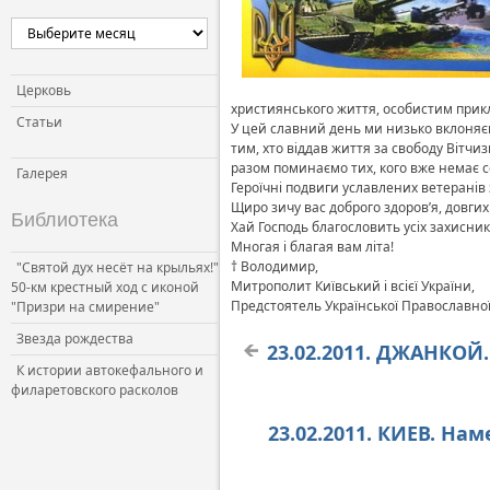
Церковь и власть
Церковь и общество
Церковь и СМИ
Церковь
християнського життя, особистим прикл
Статьи
У цей славний день ми низько вклоняє
тим, хто віддав життя за свободу Вітчи
разом поминаємо тих, кого вже немає се
Галерея
Героїчні подвиги уславлених ветеранів з
Щиро зичу вас доброго здоров’я, довгих 
Библиотека
Хай Господь благословить усіх захисник
Многая і благая вам літа!
† Володимир,
"Святой дух несёт на крыльях!"
Митрополит Київський і всієї України,
50-км крестный ход с иконой
Предстоятель Української Православно
"Призри на смирение"
Звезда рождества
23.02.2011. ДЖАНКОЙ
К истории автокефального и
филаретовского расколов
23.02.2011. КИЕВ. Н