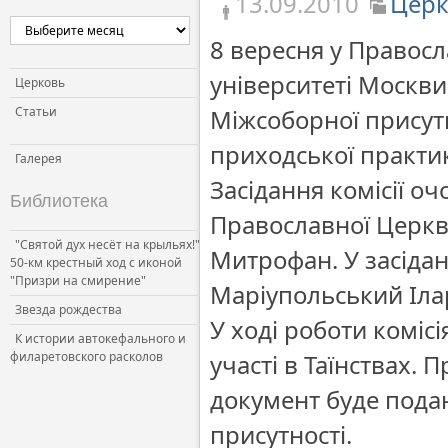
13.09.2010
Церк
Церковь и власть
8 вересня у Правос
Церковь и общество
університеті Москви 
Церковь и СМИ
Церковь
Статьи
Міжсоборної присут
приходської практи
Галерея
Засідання комісії о
Библиотека
Православної Церкв
"Святой дух несёт на крыльях!"
Митрофан. У засідан
50-км крестный ход с иконой
"Призри на смирение"
Маріупольський Іла
Звезда рождества
У ході роботи коміс
К истории автокефального и
филаретовского расколов
участі в Таїнствах. 
документ буде пода
присутності.