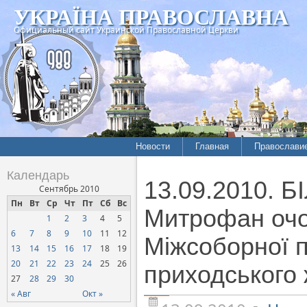
УКРАЇНА ПРАВОСЛАВНА
Официальный сайт Украинской Православной Церкви
Новости
Главная
Православи
Летопись епархий
Богословие
Календарь
13.09.2010. Б
Межконфессиональные
История
Сентябрь 2010
отношения
Пн
Вт
Ср
Чт
Пт
Сб
Вс
Митрополит
Митрофан очол
1
2
3
4
5
Нарушения прав
Хроники
верующих
6
7
8
9
10
11
12
Міжсоборної п
13
14
15
16
17
18
19
Официальная хроника
20
21
22
23
24
25
26
приходського 
Расколы, ереси, секты
27
28
29
30
СОЦИАЛЬНОЕ
« Авг
Окт »
СЛУЖЕНИЕ