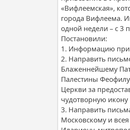
«Вифлеемская», кот
города Вифлеема. И
одной недели – с 3 
Постановили:
1. Информацию прин
2. Направить письм
Блаженнейшему Патр
Палестины Феофилу 
Церкви за предоста
чудотворную икону
3. Направить письм
Московскому и все
Илариону, митропо