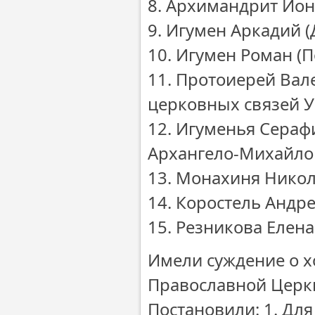
8. Архимандрит Ион
9. Игумен Аркадий 
10. Игумен Роман (П
11. Протоиерей Вал
церковных связей 
12. Игуменья Сераф
Архангело-Михайлов
13. Монахиня Никол
14. Коростель Андр
15. Резникова Елен
Имели суждение о х
Православной Церк
Постановили: 1. Дл