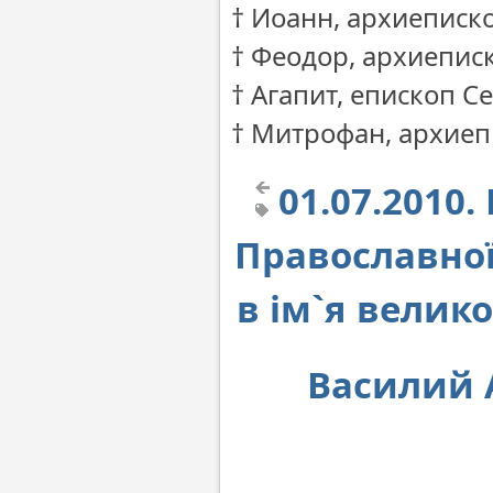
† Иоанн, архиеписк
† Феодор, архиепис
† Агапит, епископ 
† Митрофан, архиеп
01.07.2010.
Православної
в ім`я велик
Василий 