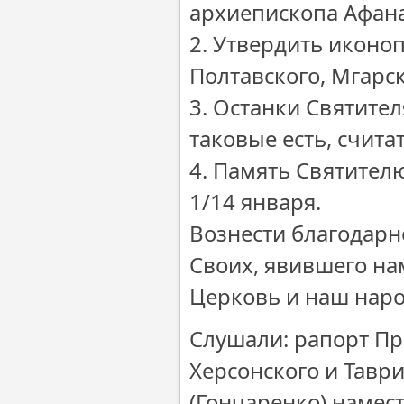
архиепископа Афана
2. Утвердить иконо
Полтавского, Мгарск
3. Останки Святител
таковые есть, счит
4. Память Святител
1/14 января.
Вознести благодарн
Своих, явившего на
Церковь и наш наро
Слушали: рапорт П
Херсонского и Тавр
(Гончаренко) намес