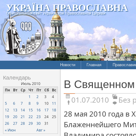
УКРАЇНА ПРАВОСЛАВНА
Официальный сайт Украинской Православной Церкви
Новости
Главная
Православи
Календарь
В Священном
Июль 2010
Пн
Вт
Ср
Чт
Пт
Сб
Вс
1
2
3
4
01.07.2010
Без 
5
6
7
8
9
10
11
12
13
14
15
16
17
18
28 мая 2010 года в
19
20
21
22
23
24
25
Блаженнейшего Мит
26
27
28
29
30
31
« Июн
Авг »
Владимира состояло