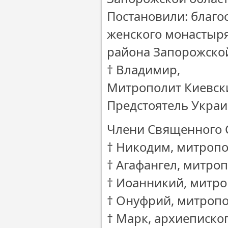
Постановили: благо
женского монастыр
района Запорожской
† Владимир,
Митрополит Киевски
Предстоятель Укра
Члени Священного 
† Никодим, митропо
† Агафангел, митро
† Иоанникий, митро
† Онуфрий, митроп
† Марк, архиеписко