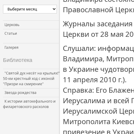
Православной Церк
Журналы заседания
Церковь
Церкви от 28 мая 20
Статьи
Слушали: информац
Галерея
Владимира, Митропо
Библиотека
в Украине чудотвор
"Святой дух несёт на крыльях!"
11 апреля 2010 г.).
50-км крестный ход с иконой
"Призри на смирение"
Справка: Его Блаже
Звезда рождества
Иерусалима и всей 
К истории автокефального и
филаретовского расколов
Иерусалимской Церк
Митрополита Киевск
привезение в Укра