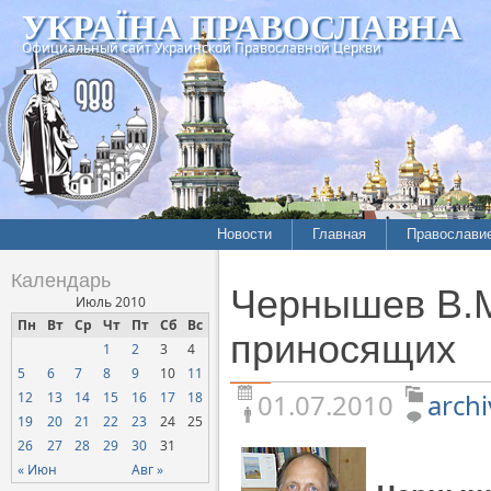
УКРАЇНА ПРАВОСЛАВНА
Официальный сайт Украинской Православной Церкви
Новости
Главная
Православи
Летопись епархий
Богословие
Календарь
Чернышев В.М
Межконфессиональные
История
Июль 2010
отношения
Пн
Вт
Ср
Чт
Пт
Сб
Вс
Митрополит
приносящих
1
2
3
4
Нарушения прав
Хроники
верующих
5
6
7
8
9
10
11
01.07.2010
archi
12
13
14
15
16
17
18
Официальная хроника
19
20
21
22
23
24
25
Расколы, ереси, секты
26
27
28
29
30
31
СОЦИАЛЬНОЕ
« Июн
Авг »
СЛУЖЕНИЕ