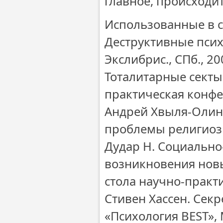
главное, происходи
Использованные в с
Деструктивные псих
Экслибрис., СПб., 20
Тоталитарные секты
практическая конфе
Андрей Хвыля-Олин
проблемы религиозн
Дудар Н. Социальн
возникновения новы
стола научно-практи
Стивен Хассен. Сек
«Психология BESТ», 