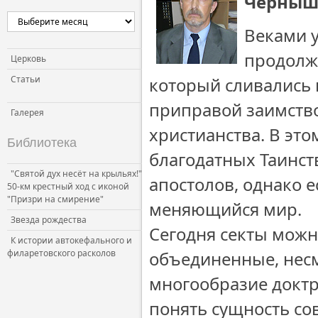
Черныше
Церковь и власть
Веками у
Церковь и общество
продолжа
Церковь и СМИ
Церковь
Статьи
который сливались 
приправой заимство
Галерея
христианства. В эт
Библиотека
благодатных Таинств
"Святой дух несёт на крыльях!"
апостолов, однако е
50-км крестный ход с иконой
"Призри на смирение"
меняющийся мир.
Звезда рождества
Сегодня секты можн
К истории автокефального и
филаретовского расколов
объединенные, нес
многообразие доктр
понять сущность сов