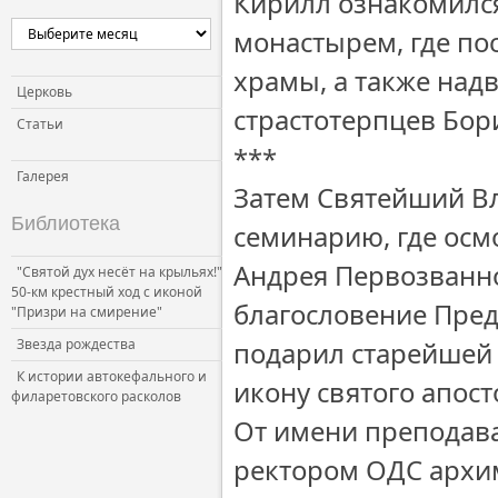
Кирилл ознакомилс
монастырем, где по
храмы, а также над
Церковь
страстотерпцев Бори
Статьи
***
Галерея
Затем Святейший В
Библиотека
семинарию, где осмо
Андрея Первозванно
"Святой дух несёт на крыльях!"
50-км крестный ход с иконой
благословение Пред
"Призри на смирение"
Звезда рождества
подарил старейшей
К истории автокефального и
икону святого апост
филаретовского расколов
От имени преподав
ректором ОДС архи