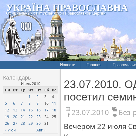
УКРАЇНА ПРАВОСЛАВНА
Официальный сайт Украинской Православной Церкви
Новости
Главная
Православи
Календарь
23.07.2010. 
Июль 2010
Пн
Вт
Ср
Чт
Пт
Сб
Вс
посетил семи
1
2
3
4
5
6
7
8
9
10
11
23.07.2010
Без 
12
13
14
15
16
17
18
19
20
21
22
23
24
25
26
27
28
29
30
31
Вечером 22 июля Св
« Июн
Авг »