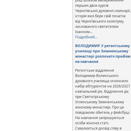
році шляхом виокремлення
перших двох курсів
Чернігівської духовної семінарії,
історія якої бере свій початок
від Чернігівського колегіуму,
заснованого святителем
Іоанном…
Подробней…
ВОЛОДИМИР. У регентському
училищі при Зимненському
монастирі розпочато прийом
на навчання
Регентське відділення
Володимир-Волинського
духовного училища оголосило
набір абітурієнток на 2026/2027
навчальний рік. Відділення діє
при Святогірському
Успенському Зимненському
жіночому монастирі. Про це
повідомляє обитель у фейсбуці.
На навчання запрошуються
особи жіночої статі.
Схвалюється досвід співу в