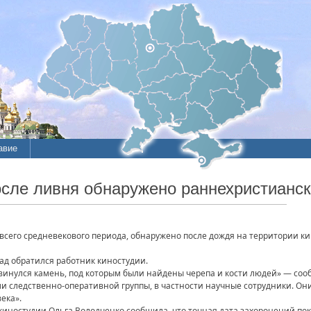
авие
осле ливня обнаружено раннехристианс
всего средневекового периода, обнаружено после дождя на территории ки
ад обратился работник киностудии.
двинулся камень, под которым были найдены черепа и кости людей» — со
 следственно-оперативной группы, в частности научные сотрудники. Они
ека».
 киностудии Ольга Володченко сообщила, что точная дата захоронений по