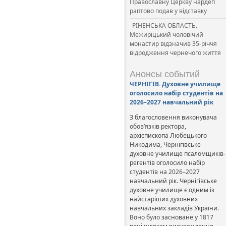
Православну Церкву нардеп
раптово подав у відставку
РІНЕНСЬКА ОБЛАСТЬ.
Межиріцький чоловічий
монастир відзначив 35-річчя
відродження чернечого життя
Анонсы событий
ЧЕРНІГІВ. Духовне училище
оголосило набір студентів на
2026–2027 навчальний рік
З благословення виконувача
обов’язків ректора,
архієпископа Любецького
Никодима, Чернігівське
духовне училище псаломщиків-
регентів оголосило набір
студентів на 2026–2027
навчальний рік. Чернігівське
духовне училище є одним із
найстаріших духовних
навчальних закладів України.
Воно було засноване у 1817