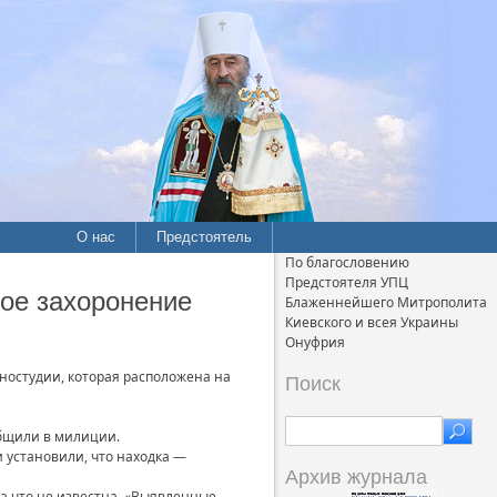
О нас
Предстоятель
По благословению
Предстоятеля УПЦ
кое захоронение
Блаженнейшего Митрополита
Киевского и всея Украины
Онуфрия
ностудии, которая расположена на
Поиск
общили в милиции.
 установили, что находка —
Архив журнала
ка что не известна. «Выявленные