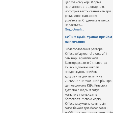
церковному хорі. Форма
навчання є стаціонарною, і
його тривалість становить три
роки. Мова навчання —
українська. Студенткам також
надається…
Подробней…
КИЇВ. У КДАіС триває прийом
на навчання
З благословення ректора
Київської духовної академії і
семінарії архієпископа
Білогородського Сильвестра
Київські духовні школи
продовжують прийом
документів для вступу на
2026/2027 навчальний рік. Про
це повідомляє КДА. Київська
духовна академія готує
магістрів і кандидатів
богослов’я. У свою чергу,
Київська духовна семінарія
готує бакалаврів богослов’я і
майбутніх священнослужителів