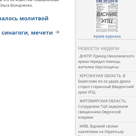
 Ольга Володченко.
ачалось молитвой
 синагоги, мечети
Архив журнала
Новости недели
ДНЕПР. Приход Николаевского
храма передал помощь
жителям Херсонщины
ХЕРСОНСКАЯ ОБЛАСТЬ. В
Бериславе из-за удара дрона
сгорел старинный Введенский
храм УПЦ
ЖИТОМИРСКАЯ ОБЛАСТЬ.
Сотрудники ТЦК задержали
священника Овручской
епархии
КИЇВ. Відомий своїми
наклепами на Українську