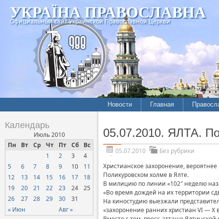
УКРАЇНА ПРАВОСЛАВНА
Официальный сайт Украинской Православной Церкви
Новости
Главная
Правосл
Календарь
05.07.2010. ЯЛТА. П
Июль 2010
Пн
Вт
Ср
Чт
Пт
Сб
Вс
05.07.2010
Без рубрики
1
2
3
4
Христианское захоронение, вероятнее 
5
6
7
8
9
10
11
Поликуровском холме в Ялте.
12
13
14
15
16
17
18
В милицию по линии «102″ неделю наз
19
20
21
22
23
24
25
«Во время дождей на их территории с
26
27
28
29
30
31
На киностудию выезжали представители
« Июн
Авг »
«захоронение ранних христиан VI — X в
Вместе с тем, пресс-атташе Ялтинской