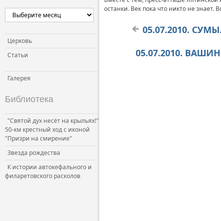
останки. Век пока что никто не знает.
05.07.2010. СУМ
Церковь
05.07.2010. ВАШИ
Статьи
Галерея
Библиотека
"Святой дух несёт на крыльях!"
50-км крестный ход с иконой
"Призри на смирение"
Звезда рождества
К истории автокефального и
филаретовского расколов