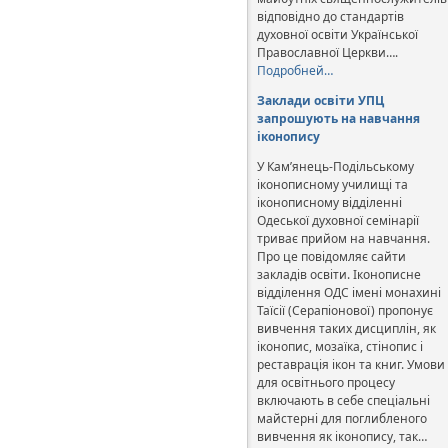
відповідно до стандартів
духовної освіти Української
Православної Церкви….
Подробней…
Заклади освіти УПЦ
запрошують на навчання
іконопису
У Кам’янець-Подільському
іконописному училищі та
іконописному відділенні
Одеської духовної семінарії
триває прийом на навчання.
Про це повідомляє сайти
закладів освіти. Іконописне
відділення ОДС імені монахині
Таїсії (Серапіонової) пропонує
вивчення таких дисциплін, як
іконопис, мозаїка, стінопис і
реставрація ікон та книг. Умови
для освітнього процесу
включають в себе спеціальні
майстерні для поглибленого
вивчення як іконопису, так…