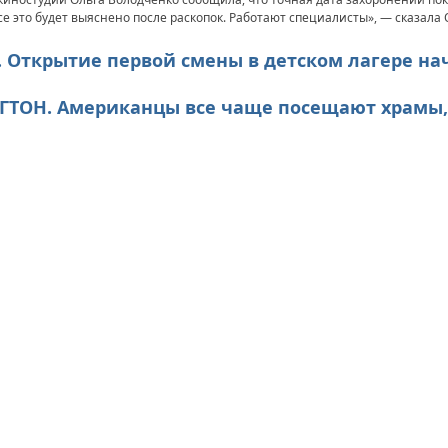
 Все это будет выяснено после раскопок. Работают специалисты», — сказала
Ы. Открытие первой смены в детском лагере н
НГТОН. Американцы все чаще посещают храмы,