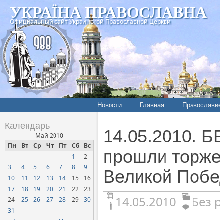
УКРАЇНА ПРАВОСЛАВНА
Официальный сайт Украинской Православной Церкви
Новости
Главная
Православи
Календарь
14.05.2010. 
Май 2010
Пн
Вт
Ср
Чт
Пт
Сб
Вс
прошли торже
1
2
3
4
5
6
7
8
9
Великой Поб
10
11
12
13
14
15
16
17
18
19
20
21
22
23
14.05.2010
Без 
24
25
26
27
28
29
30
31