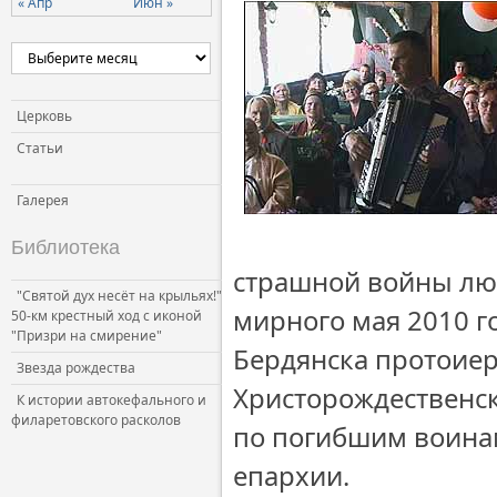
« Апр
Июн »
Церковь
Статьи
Галерея
Библиотека
страшной войны люд
"Святой дух несёт на крыльях!"
мирного мая 2010 г
50-км крестный ход с иконой
"Призри на смирение"
Бердянска протоиер
Звезда рождества
Христорождественск
К истории автокефального и
филаретовского расколов
по погибшим воина
епархии.