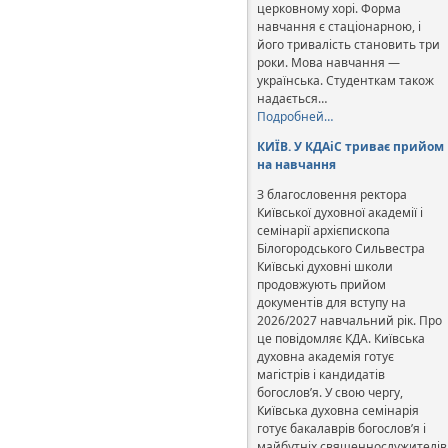
церковному хорі. Форма
навчання є стаціонарною, і
його тривалість становить три
роки. Мова навчання —
українська. Студенткам також
надається…
Подробней…
КИЇВ. У КДАіС триває прийом
на навчання
З благословення ректора
Київської духовної академії і
семінарії архієпископа
Білогородського Сильвестра
Київські духовні школи
продовжують прийом
документів для вступу на
2026/2027 навчальний рік. Про
це повідомляє КДА. Київська
духовна академія готує
магістрів і кандидатів
богослов’я. У свою чергу,
Київська духовна семінарія
готує бакалаврів богослов’я і
майбутніх священнослужителів