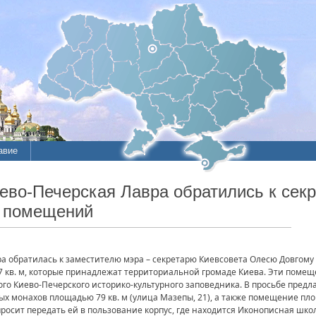
авие
ие
иево-Печерская Лавра обратились к сек
е помещений
литы
а обратилась к заместителю мэра – секретарю Киевсовета Олесю Довгому 
 кв. м, которые принадлежат территориальной громаде Киева. Эти помещ
 Киево-Печерского историко-культурного заповедника. В просьбе предла
 монахов площадью 79 кв. м (улица Мазепы, 21), а также помещение площ
а просит передать ей в пользование корпус, где находится Иконописная ш