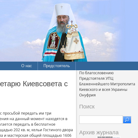
О нас
Предстоятель
По благословению
Предстоятеля УПЦ
ретарю Киевсовета с
Блаженнейшего Митрополита
Киевского и всея Украины
Онуфрия
Поиск
с просьбой передать им три
ения на данный момент находятся в
гается передать в бесплатное
адью 202 кв. м, кельи Гостиного двора
Архив журнала
кола и мастерская общей площадью 1606