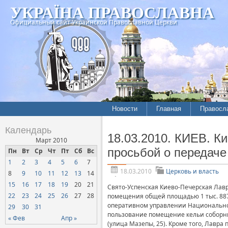
УКРАЇНА ПРАВОСЛАВНА
Официальный сайт Украинской Православной Церкви
Новости
Главная
Правосл
Летопись епархий
Богослов
Календарь
18.03.2010. КИЕВ. К
Межконфессиональные
История
Март 2010
отношения
просьбой о передач
Пн
Вт
Ср
Чт
Пт
Сб
Вс
Митропо
1
2
3
4
5
6
7
Нарушения прав
Хроники
верующих
18.03.2010
Церковь и власть
8
9
10
11
12
13
14
15
16
17
18
19
20
21
Официальная хроника
Свято-Успенская Киево-Печерская Лавр
22
23
24
25
26
27
28
помещения общей площадью 1 тыс. 887
Расколы, ереси, секты
оперативном управлении Национального
29
30
31
пользование помещение кельи соборных
СОЦИАЛЬНОЕ
« Фев
Апр »
(улица Мазепы, 25). Кроме того, Лавр
СЛУЖЕНИЕ