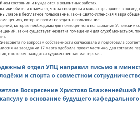
рийном состоянии и нуждаются в ремонтных работах.
льники обители отмечают, что за свои деньги монастырь провел в послед
ны Лавре в бесплатное пользование. Также Свято-Успенская Лавра обеща
омещениях, которые просит передать в пользование.
ений, которые необходимы для полноценного пользования Успенским со
мещений. Также существует нехватка помещений для служб монастыря, по
ет.
Киевсовета по вопросам собственности согласовала и подготовила соотв
миссия на заседании 17 марта одобрила проект частично, дав согласие пе
ния, в котором находится художественная мастерская.
олодежный отдел УПЦ направил письмо в минис
лодёжи и спорта о совместном сотрудничеств
В Светлое Воскресение Христово Блаженнейши
капсулу в основание будущего кафедрального