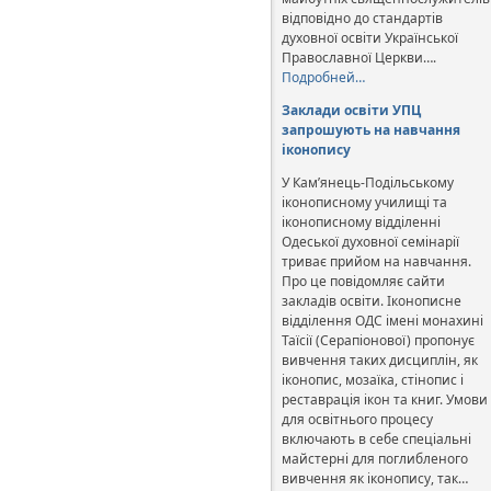
відповідно до стандартів
духовної освіти Української
Православної Церкви….
Подробней…
Заклади освіти УПЦ
запрошують на навчання
іконопису
У Кам’янець-Подільському
іконописному училищі та
іконописному відділенні
Одеської духовної семінарії
триває прийом на навчання.
Про це повідомляє сайти
закладів освіти. Іконописне
відділення ОДС імені монахині
Таїсії (Серапіонової) пропонує
вивчення таких дисциплін, як
іконопис, мозаїка, стінопис і
реставрація ікон та книг. Умови
для освітнього процесу
включають в себе спеціальні
майстерні для поглибленого
вивчення як іконопису, так…