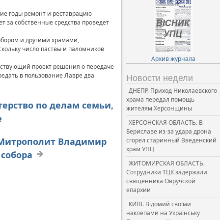
ние годы ремонт и реставрацию
ет за собственные средства проведет
бором и другими храмами,
скольку число паствы и паломников
Архив журнала
етствующий проект решения о передаче
редать в пользование Лавре два
Новости недели
ДНЕПР. Приход Николаевского
храма передал помощь
терство по делам семьи,
жителям Херсонщины
е
ХЕРСОНСКАЯ ОБЛАСТЬ. В
Бериславе из-за удара дрона
й Митрополит Владимир
сгорел старинный Введенский
храм УПЦ
 собора
ЖИТОМИРСКАЯ ОБЛАСТЬ.
Сотрудники ТЦК задержали
священника Овручской
епархии
КИЇВ. Відомий своїми
наклепами на Українську