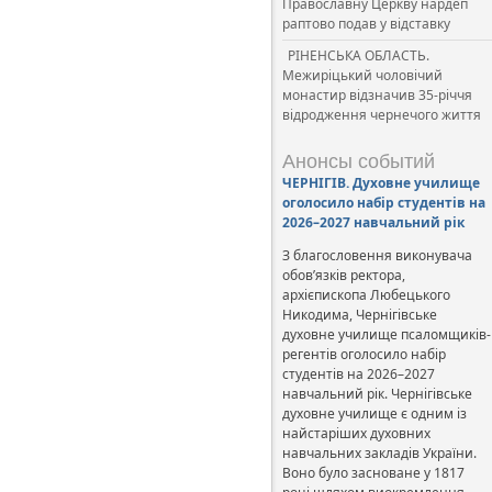
Православну Церкву нардеп
раптово подав у відставку
РІНЕНСЬКА ОБЛАСТЬ.
Межиріцький чоловічий
монастир відзначив 35-річчя
відродження чернечого життя
Анонсы событий
ЧЕРНІГІВ. Духовне училище
оголосило набір студентів на
2026–2027 навчальний рік
З благословення виконувача
обов’язків ректора,
архієпископа Любецького
Никодима, Чернігівське
духовне училище псаломщиків-
регентів оголосило набір
студентів на 2026–2027
навчальний рік. Чернігівське
духовне училище є одним із
найстаріших духовних
навчальних закладів України.
Воно було засноване у 1817