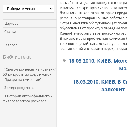
кв. м. Все эти здания находятся в ава
Церковь и власть
В письме к секретарю Киевсовета насе
большинства корпусов, которые переда
Церковь и общество
ремонтно-реставрационные работы в п
Церковь и СМИ
Острая нехватка обслуживающих помещ
Церковь
обусловливают просьбу о передачи по
Статьи
Киево-Печерской Лавры постоянно раст
В начале марта профильная комиссия 
трех помещений, однако культурная ко
Галерея
здания келий и отказав в передаче зда
Библиотека
18.03.2010. КИЕВ. М
мо
"Святой дух несёт на крыльях!"
50-км крестный ход с иконой
"Призри на смирение"
18.03.2010. КИЕВ. 
Звезда рождества
заложит 
К истории автокефального и
филаретовского расколов