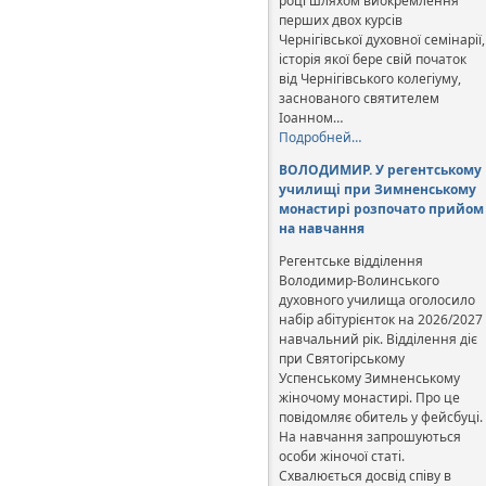
році шляхом виокремлення
перших двох курсів
Чернігівської духовної семінарії,
історія якої бере свій початок
від Чернігівського колегіуму,
заснованого святителем
Іоанном…
Подробней…
ВОЛОДИМИР. У регентському
училищі при Зимненському
монастирі розпочато прийом
на навчання
Регентське відділення
Володимир-Волинського
духовного училища оголосило
набір абітурієнток на 2026/2027
навчальний рік. Відділення діє
при Святогірському
Успенському Зимненському
жіночому монастирі. Про це
повідомляє обитель у фейсбуці.
На навчання запрошуються
особи жіночої статі.
Схвалюється досвід співу в