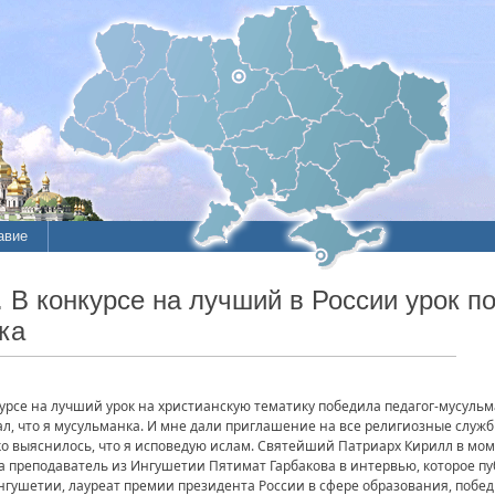
авие
 В конкурсе на лучший в России урок по
ка
урсе на лучший урок на христианскую тематику победила педагог-мусульм
л, что я мусульманка. И мне дали приглашение на все религиозные службы
ько выяснилось, что я исповедую ислам. Святейший Патриарх Кирилл в мо
 преподаватель из Ингушетии Пятимат Гарбакова в интервью, которое пуб
гушетии, лауреат премии президента России в сфере образования, побед