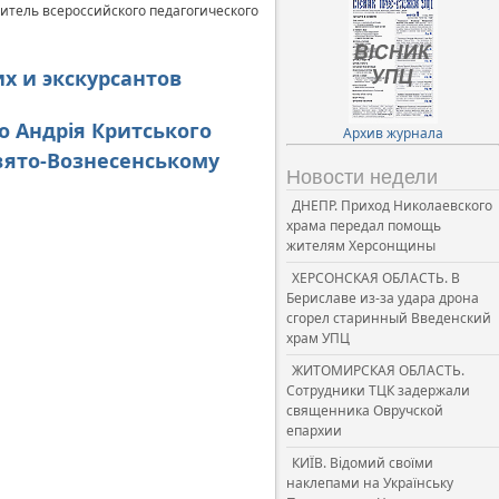
дитель всероссийского педагогического
их и экскурсантов
о Андрія Критського
Архив журнала
вято-Вознесенському
Новости недели
ДНЕПР. Приход Николаевского
храма передал помощь
жителям Херсонщины
ХЕРСОНСКАЯ ОБЛАСТЬ. В
Бериславе из-за удара дрона
сгорел старинный Введенский
храм УПЦ
ЖИТОМИРСКАЯ ОБЛАСТЬ.
Сотрудники ТЦК задержали
священника Овручской
епархии
КИЇВ. Відомий своїми
наклепами на Українську