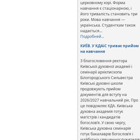
церковному хорі. Форма
навчання є стаціонарною, і
його тривалість становить три
роки. Мова навчання —
українська. Студенткам також
надається…
Подробней…
КИЇВ. У КДАіС триває прийом
на навчання
З благословення ректора
Київської духовної академії і
семінарії архієпископа
Білогородського Сильвестра
Київські духовні школи
продовжують прийом
документів для вступу на
2026/2027 навчальний рік. Про
це повідомляє КДА. Київська
духовна академія готує
магістрів і кандидатів
богослов’я. У свою чергу,
Київська духовна семінарія
готує бакалаврів богослов’я і
майбутніх священнослужителів