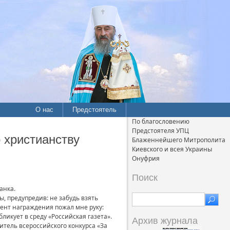
О нас
Предстоятель
По благословению
Предстоятеля УПЦ
 христианству
Блаженнейшего Митрополита
Киевского и всея Украины
Онуфрия
Поиск
анка.
, предупредив: не забудь взять
мент награждения пожал мне руку:
ликует в среду «Российская газета».
Архив журнала
итель всероссийского конкурса «За