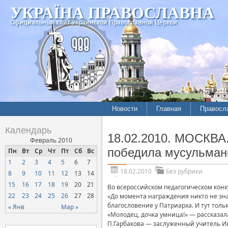
УКРАЇНА ПРАВОСЛАВНА
Официальный сайт Украинской Православной Церкви
Новости
Главная
Правосл
Календарь
18.02.2010. МОСКВА.
Февраль 2010
победила мусульман
Пн
Вт
Ср
Чт
Пт
Сб
Вс
1
2
3
4
5
6
7
18.02.2010
Без рубрики
8
9
10
11
12
13
14
15
16
17
18
19
20
21
Во всероссийском педагогическом конк
22
23
24
25
26
27
28
«До момента награждения никто не зна
благословение у Патриарха. И тут тол
« Янв
Мар »
«Молодец, дочка умница!» — рассказала
П.Гарбакова — заслуженный учитель Ин