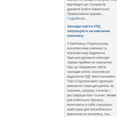
відповідно до стандартів
духовної освіти Української
Православної Церкви….
Подробней…
Заклади освіти УПЦ
запрошують на навчання
іконопису
У Кам’янець-Подільському
іконописному училищі та
іконописному відділенні
Одеської духовної семінарії
триває прийом на навчання.
Про це повідомляє сайти
закладів освіти. Іконописне
відділення ОДС імені монахині
Таїсії (Серапіонової) пропонує
вивчення таких дисциплін, як
іконопис, мозаїка, стінопис і
реставрація ікон та книг. Умови
для освітнього процесу
включають в себе спеціальні
майстерні для поглибленого
вивчення як іконопису, так…