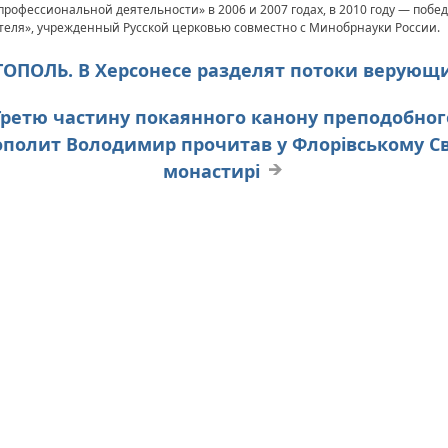
профессиональной деятельности» в 2006 и 2007 годах, в 2010 году — побе
теля», учрежденный Русской церковью совместно с Минобрнауки России.
СТОПОЛЬ. В Херсонесе разделят потоки верующ
. Третю частину покаянного канону преподобног
олит Володимир прочитав у Флорівському С
монастирі