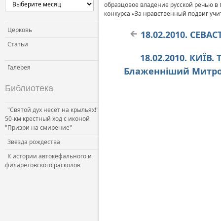
образцовое владение русской речью в 
конкурса «За нравственный подвиг учи
Церковь
18.02.2010. СЕВА
Статьи
18.02.2010. КИЇВ
Галерея
Блаженніший Митроп
Библиотека
"Святой дух несёт на крыльях!"
50-км крестный ход с иконой
"Призри на смирение"
Звезда рождества
К истории автокефального и
филаретовского расколов