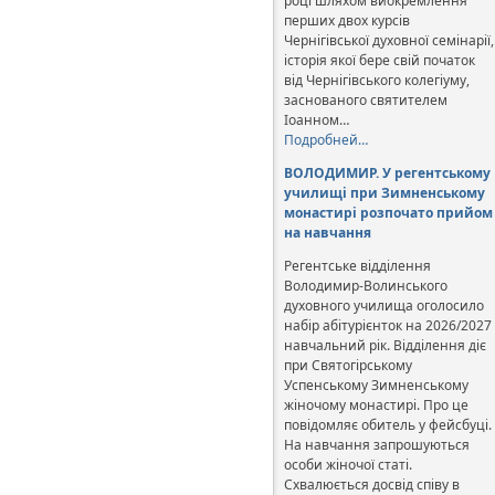
році шляхом виокремлення
перших двох курсів
Чернігівської духовної семінарії,
історія якої бере свій початок
від Чернігівського колегіуму,
заснованого святителем
Іоанном…
Подробней…
ВОЛОДИМИР. У регентському
училищі при Зимненському
монастирі розпочато прийом
на навчання
Регентське відділення
Володимир-Волинського
духовного училища оголосило
набір абітурієнток на 2026/2027
навчальний рік. Відділення діє
при Святогірському
Успенському Зимненському
жіночому монастирі. Про це
повідомляє обитель у фейсбуці.
На навчання запрошуються
особи жіночої статі.
Схвалюється досвід співу в