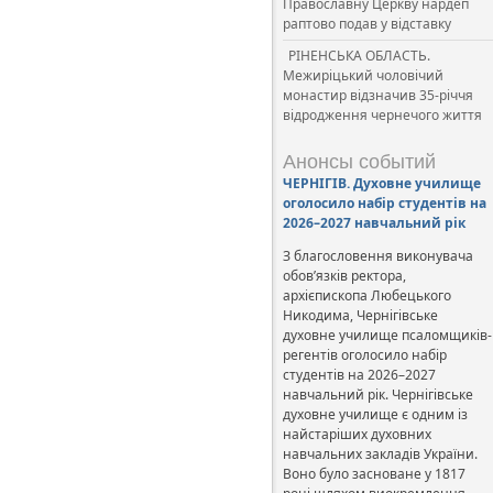
Православну Церкву нардеп
раптово подав у відставку
РІНЕНСЬКА ОБЛАСТЬ.
Межиріцький чоловічий
монастир відзначив 35-річчя
відродження чернечого життя
Анонсы событий
ЧЕРНІГІВ. Духовне училище
оголосило набір студентів на
2026–2027 навчальний рік
З благословення виконувача
обов’язків ректора,
архієпископа Любецького
Никодима, Чернігівське
духовне училище псаломщиків-
регентів оголосило набір
студентів на 2026–2027
навчальний рік. Чернігівське
духовне училище є одним із
найстаріших духовних
навчальних закладів України.
Воно було засноване у 1817