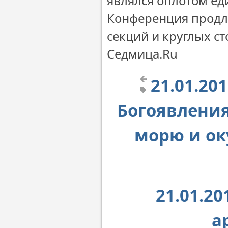
являлся оплотом ед
Конференция продли
секций и круглых ст
Седмица.Ru
21.01.20
Богоявления
морю и ок
21.01.20
а