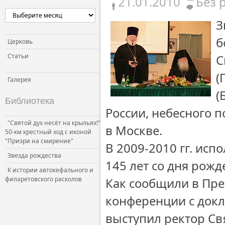
21.01.2010
Без 
З
б
Церковь
Статьи
С
(
Галерея
(
Библиотека
России, небесного 
"Святой дух несёт на крыльях!"
в Москве.
50-км крестный ход с иконой
"Призри на смирение"
В 2009-2010 гг. испо
Звезда рождества
145 лет со дня рожд
К истории автокефального и
филаретовского расколов
Как сообщили в Пре
конференции с докл
выступил ректор Св