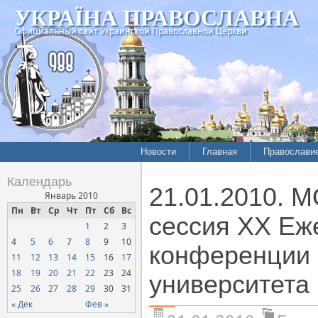
УКРАЇНА ПРАВОСЛАВНА
Официальный сайт Украинской Православной Церкви
Новости
Главная
Православи
Календарь
21.01.2010. 
Январь 2010
Пн
Вт
Ср
Чт
Пт
Сб
Вс
сессия XX Еж
1
2
3
4
5
6
7
8
9
10
конференции 
11
12
13
14
15
16
17
18
19
20
21
22
23
24
университета
25
26
27
28
29
30
31
« Дек
Фев »