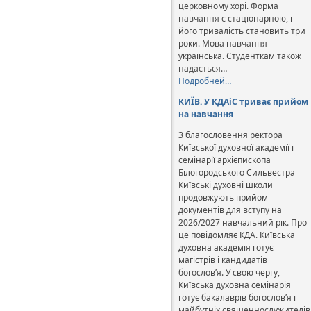
церковному хорі. Форма
навчання є стаціонарною, і
його тривалість становить три
роки. Мова навчання —
українська. Студенткам також
надається…
Подробней…
КИЇВ. У КДАіС триває прийом
на навчання
З благословення ректора
Київської духовної академії і
семінарії архієпископа
Білогородського Сильвестра
Київські духовні школи
продовжують прийом
документів для вступу на
2026/2027 навчальний рік. Про
це повідомляє КДА. Київська
духовна академія готує
магістрів і кандидатів
богослов’я. У свою чергу,
Київська духовна семінарія
готує бакалаврів богослов’я і
майбутніх священнослужителів