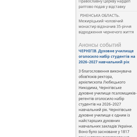
Православну Церкву нардеп
раптово подав у відставку
РІНЕНСЬКА ОБЛАСТЬ.
Межиріцький чоловічий
монастир відзначив 35-річчя
відродження чернечого життя
Анонсы событий
ЧЕРНІГІВ. Духовне училище
оголосило набір студентів на
2026–2027 навчальний рік
З благословення виконувача
обов’язків ректора,
архієпископа Любецького
Никодима, Чернігівське
духовне училище псаломщиків-
регентів оголосило набір
студентів на 2026–2027
навчальний рік. Чернігівське
духовне училище є одним із
найстаріших духовних
навчальних закладів України.
Воно було засноване у 1817