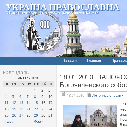
УКРАЇНА ПРАВОСЛАВНА
Официальный сайт Украинской Православной Церкви
Новости
Главная
Правосл
Летопись епархий
Богослов
Календарь
18.01.2010. ЗАПОРО
Межконфессиональные
История
Январь 2010
отношения
Богоявленского собо
Пн
Вт
Ср
Чт
Пт
Сб
Вс
Митропо
1
2
3
Нарушения прав
Хроники
верующих
18.01.2010
Летопись епархий
4
5
6
7
8
9
10
11
12
13
14
15
16
17
Официальная хроника
17 
18
19
20
21
22
23
24
мес
Расколы, ереси, секты
епа
25
26
27
28
29
30
31
Пос
СОЦИАЛЬНОЕ
« Дек
Фев »
В н
СЛУЖЕНИЕ