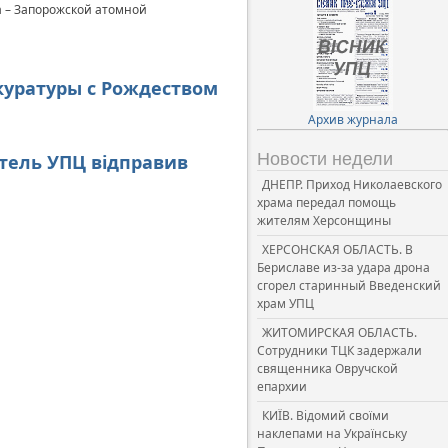
а – Запорожской атомной
куратуры с Рождеством
Архив журнала
Новости недели
ятель УПЦ відправив
ДНЕПР. Приход Николаевского
храма передал помощь
жителям Херсонщины
ХЕРСОНСКАЯ ОБЛАСТЬ. В
Бериславе из-за удара дрона
сгорел старинный Введенский
храм УПЦ
ЖИТОМИРСКАЯ ОБЛАСТЬ.
Сотрудники ТЦК задержали
священника Овручской
епархии
КИЇВ. Відомий своїми
наклепами на Українську