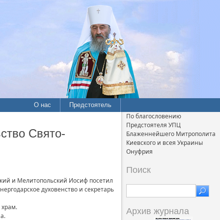
О нас
Предстоятель
По благословению
Предстоятеля УПЦ
ство Свято-
Блаженнейшего Митрополита
Киевского и всея Украины
Онуфрия
Поиск
жский и Мелитопольский Иосиф посетил
нергодарское духовенство и секретарь
 храм.
Архив журнала
а.