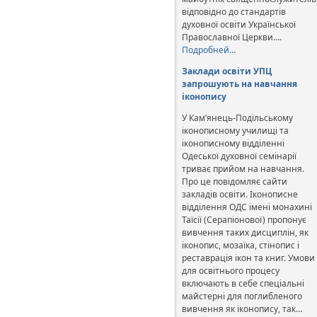
відповідно до стандартів
духовної освіти Української
Православної Церкви….
Подробней…
Заклади освіти УПЦ
запрошують на навчання
іконопису
У Кам’янець-Подільському
іконописному училищі та
іконописному відділенні
Одеської духовної семінарії
триває прийом на навчання.
Про це повідомляє сайти
закладів освіти. Іконописне
відділення ОДС імені монахині
Таїсії (Серапіонової) пропонує
вивчення таких дисциплін, як
іконопис, мозаїка, стінопис і
реставрація ікон та книг. Умови
для освітнього процесу
включають в себе спеціальні
майстерні для поглибленого
вивчення як іконопису, так…