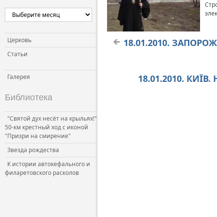
Стр
Церковь и власть
эле
Церковь и общество
Церковь и СМИ
Церковь
18.01.2010. ЗАПОРО
Статьи
Галерея
18.01.2010. КИЇВ
Библиотека
"Святой дух несёт на крыльях!"
50-км крестный ход с иконой
"Призри на смирение"
Звезда рождества
К истории автокефального и
филаретовского расколов