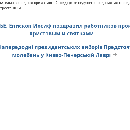
оительство ведется при активной поддержке ведущего предприятия город
ктростанции.
ЖЬЕ. Епископ Иосиф поздравил работников про
Христовым и святками
. Напередодні президентських виборів Предсто
молебень у Києво-Печерській Лаврі