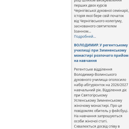
році шляхом виокремлення
перших двох курсів
Чернігівської духовної семінарії,
історія якої бере свій початок
від Чернігівського колегіуму,
заснованого святителем
Іоанном…
Подробней…
ВОЛОДИМИР. У регентському
училищі при Зимненському
монастирі розпочато прийом
на навчання
Регентське відділення
Володимир-Волинського
духовного училища оголосило
набір абітурієнток на 2026/2027
навчальний рік. Відділення діє
при Святогірському
Успенському Зимненському
жіночому монастирі. Про це
повідомляє обитель у фейсбуці.
На навчання запрошуються
особи жіночої статі.
Схвалюється досвід співу в