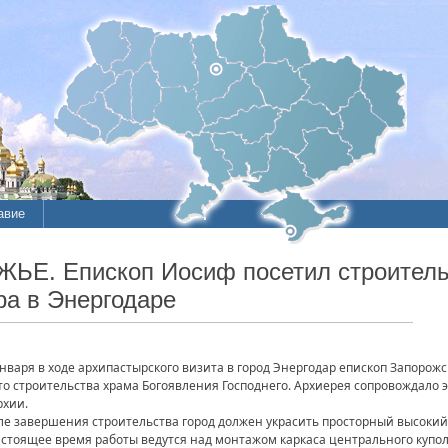
авие
ие
ЖЬЕ. Епископ Иосиф посетил строитель
ра в Энергодаре
литы
января в ходе архипастырского визита в город Энергодар епископ Запоро
то строительства храма Богоявления Господнего. Архиерея сопровождало э
рхии.
ле завершения строительства город должен украсить просторный высокий
астоящее время работы ведутся над монтажом каркаса центрального купол