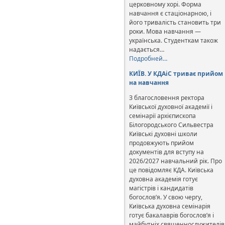
церковному хорі. Форма
навчання є стаціонарною, і
його тривалість становить три
роки. Мова навчання —
українська. Студенткам також
надається…
Подробней…
КИЇВ. У КДАіС триває прийом
на навчання
З благословення ректора
Київської духовної академії і
семінарії архієпископа
Білогородського Сильвестра
Київські духовні школи
продовжують прийом
документів для вступу на
2026/2027 навчальний рік. Про
це повідомляє КДА. Київська
духовна академія готує
магістрів і кандидатів
богослов’я. У свою чергу,
Київська духовна семінарія
готує бакалаврів богослов’я і
майбутніх священнослужителів