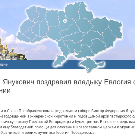
авие
ие
. Янукович поздравил владыку Евлогия 
нии
литы
ии в Спасо-Преображенском кафедральном соборе Виктор Федорович Янук
рой годовщиной архиерейской хиротонии и годовщиной архипастырского с
вичскую икону Пресвятой Богородицы и букет цветов. В свою очередь вл
ал ему благодатной помощи для служения Православной Церкви и украинс
а-Хранителя и великомученика Георгия Победоносца.