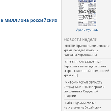
два миллиона российских
Архив журнала
Новости недели
ДНЕПР. Приход Николаевского
храма передал помощь
жителям Херсонщины
ХЕРСОНСКАЯ ОБЛАСТЬ. В
Бериславе из-за удара дрона
сгорел старинный Введенский
храм УПЦ
ЖИТОМИРСКАЯ ОБЛАСТЬ.
Сотрудники ТЦК задержали
священника Овручской
епархии
КИЇВ. Відомий своїми
наклепами на Українську