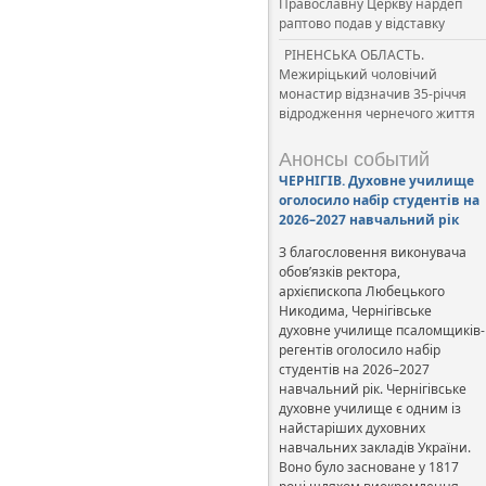
Православну Церкву нардеп
раптово подав у відставку
РІНЕНСЬКА ОБЛАСТЬ.
Межиріцький чоловічий
монастир відзначив 35-річчя
відродження чернечого життя
Анонсы событий
ЧЕРНІГІВ. Духовне училище
оголосило набір студентів на
2026–2027 навчальний рік
З благословення виконувача
обов’язків ректора,
архієпископа Любецького
Никодима, Чернігівське
духовне училище псаломщиків-
регентів оголосило набір
студентів на 2026–2027
навчальний рік. Чернігівське
духовне училище є одним із
найстаріших духовних
навчальних закладів України.
Воно було засноване у 1817