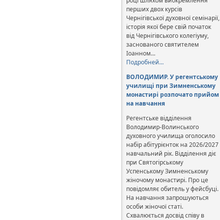
році шляхом виокремлення
перших двох курсів
Чернігівської духовної семінарії,
історія якої бере свій початок
від Чернігівського колегіуму,
заснованого святителем
Іоанном…
Подробней…
ВОЛОДИМИР. У регентському
училищі при Зимненському
монастирі розпочато прийом
на навчання
Регентське відділення
Володимир-Волинського
духовного училища оголосило
набір абітурієнток на 2026/2027
навчальний рік. Відділення діє
при Святогірському
Успенському Зимненському
жіночому монастирі. Про це
повідомляє обитель у фейсбуці.
На навчання запрошуються
особи жіночої статі.
Схвалюється досвід співу в