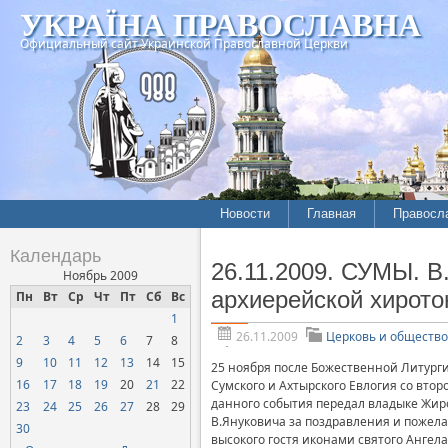
УКРАЇНА ПРАВОСЛАВНА
Официальный сайт Украинской Православной Церкви
Новости
Главная
Правосл
Летопись епархий
Богослов
Календарь
26.11.2009. СУМЫ. В
Межконфессиональные
История
Ноябрь 2009
отношения
архиерейской хирото
Пн
Вт
Ср
Чт
Пт
Сб
Вс
Митропо
1
Нарушения прав
Хроники
верующих
26.11.2009
Церковь и общество
2
3
4
5
6
7
8
9
10
11
12
13
14
15
Официальная хроника
25 ноября после Божественной Литург
16
17
18
19
20
21
22
Сумского и Ахтырского Евлогия со вто
Расколы, ереси, секты
данного события передал владыке Жиро
23
24
25
26
27
28
29
В.Януковича за поздравления и пожел
СОЦИАЛЬНОЕ
30
высокого гостя иконами святого Ангел
СЛУЖЕНИЕ