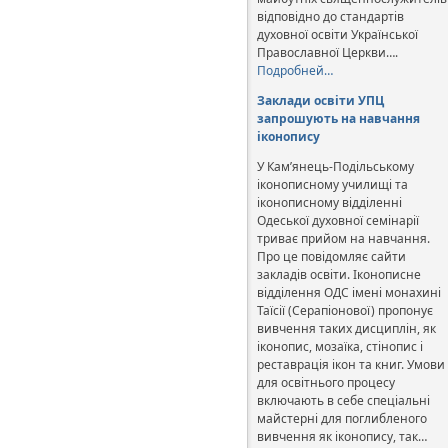
відповідно до стандартів
духовної освіти Української
Православної Церкви….
Подробней…
Заклади освіти УПЦ
запрошують на навчання
іконопису
У Кам’янець-Подільському
іконописному училищі та
іконописному відділенні
Одеської духовної семінарії
триває прийом на навчання.
Про це повідомляє сайти
закладів освіти. Іконописне
відділення ОДС імені монахині
Таїсії (Серапіонової) пропонує
вивчення таких дисциплін, як
іконопис, мозаїка, стінопис і
реставрація ікон та книг. Умови
для освітнього процесу
включають в себе спеціальні
майстерні для поглибленого
вивчення як іконопису, так…