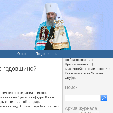
О нас
Предстоятель
По благословению
Предстоятеля УПЦ
с годовщиной
Блаженнейшего Митрополита
Киевского и всея Украины
Онуфрия
Поиск
ович тепло поздравил епископа
лужения на Сумской кафедре. В знак
адыка Евлогий поблагодарил
кому народу. Архипастырь благословил
Архив журнала