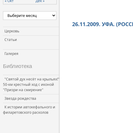
« Окт
Дек »
Церковь и власть
Церковь и общество
26.11.2009. УФА. (Р
Церковь и СМИ
Церковь
Статьи
Галерея
Библиотека
"Святой дух несёт на крыльях!"
50-км крестный ход с иконой
"Призри на смирение"
Звезда рождества
К истории автокефального и
филаретовского расколов