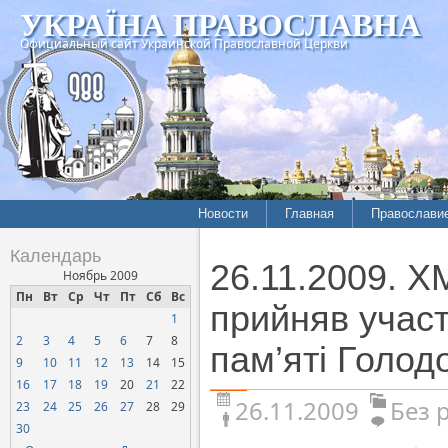
УКРАЇНА ПРАВОСЛАВНА
Официальный сайт Украинской Православной Церкви
Новости
Главная
Православи
Календарь
26.11.2009. 
Ноябрь 2009
Пн
Вт
Ср
Чт
Пт
Сб
Вс
прийняв участ
1
2
3
4
5
6
7
8
пам’яті Голод
9
10
11
12
13
14
15
16
17
18
19
20
21
22
26.11.2009
Без 
23
24
25
26
27
28
29
30