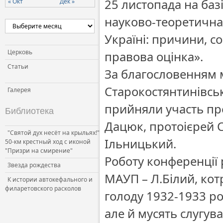
25 листопада на баз
« Окт
Дек »
науково-теоретична
Україні: причини, с
Церковь
правова оцінка».
Статьи
За благословенням 
Старокостянтинівськ
Галерея
прийняли участь пр
Библиотека
Дацюк, протоієрей 
"Святой дух несёт на крыльях!"
Ільницький.
50-км крестный ход с иконой
"Призри на смирение"
Роботу конференції 
Звезда рождества
МАУП – Л.Білий, кот
К истории автокефального и
филаретовского расколов
голоду 1932-1933 р
але й мусять слугув