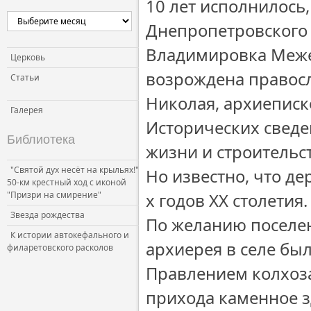
10 лет исполнилось
Церковь и власть
Днепропетровского 
Церковь и общество
Владимировка Меже
Церковь и СМИ
Церковь
возрождена правосл
Статьи
Николая, архиеписк
Галерея
Исторических сведе
Библиотека
жизни и строительст
"Святой дух несёт на крыльях!"
Но известно, что де
50-км крестный ход с иконой
"Призри на смирение"
х годов ХХ столетия.
Звезда рождества
По желанию поселен
К истории автокефального и
архиерея в селе бы
филаретовского расколов
Правлением колхоза
прихода каменное з