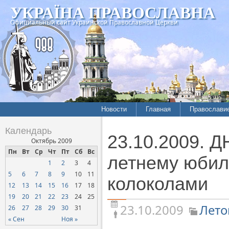
УКРАЇНА ПРАВОСЛАВНА
Официальный сайт Украинской Православной Церкви
Новости
Главная
Православи
Летопись епархий
Богословие
Календарь
23.10.2009. 
Межконфессиональные
История
Октябрь 2009
отношения
Пн
Вт
Ср
Чт
Пт
Сб
Вс
Митрополит
летнему юбил
1
2
3
4
Нарушения прав
Хроники
верующих
5
6
7
8
9
10
11
колоколами
12
13
14
15
16
17
18
Официальная хроника
19
20
21
22
23
24
25
Расколы, ереси, секты
23.10.2009
Лето
26
27
28
29
30
31
СОЦИАЛЬНОЕ
« Сен
Ноя »
СЛУЖЕНИЕ