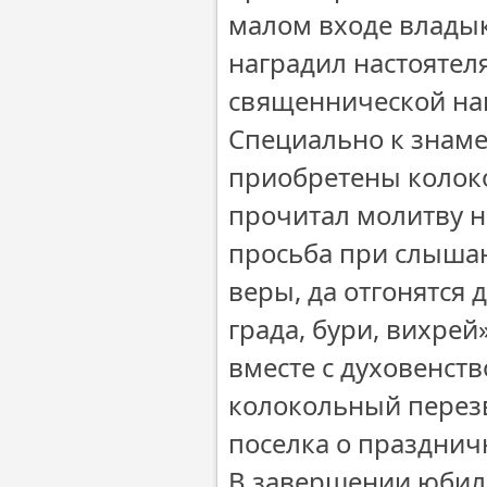
малом входе владык
наградил настоятел
священнической на
Специально к знам
приобретены колоко
прочитал молитву н
просьба при слышан
веры, да отгонятся 
града, бури, вихрей
вместе с духовенс
колокольный перезв
поселка о празднич
В завершении юбил