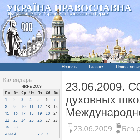
УКРАЇНА ПРАВОСЛАВНА
Официальный сайт Украинской Православной Церкви
Новости
Главная
Православи
Календарь
23.06.2009. 
Июнь 2009
Пн
Вт
Ср
Чт
Пт
Сб
Вс
духовных шко
1
2
3
4
5
6
7
8
9
10
11
12
13
14
Международн
15
16
17
18
19
20
21
22
23
24
25
26
27
28
23.06.2009
Без 
29
30
« Май
Июл »