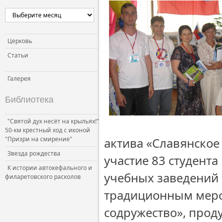
Церковь
Статьи
Галерея
Библиотека
"Святой дух несёт на крыльях!"
50-км крестный ход с иконой
"Призри на смирение"
актива «Славянское
Звезда рождества
участие 83 студента
К истории автокефального и
учебных заведений 
филаретовского расколов
традиционным меро
содружество», прод