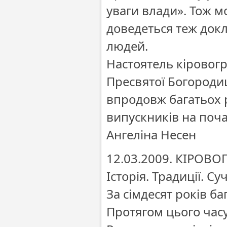
уваги влади». Тож 
доведеться теж докл
людей.
Настоятель кіровог
Пресвятої Богороди
впродовж багатьох р
випускників на поча
Ангеліна Несен
12.03.2009. КІРОВОГ
Історія. Традиції. Су
За сімдесят років ба
Протягом цього часу