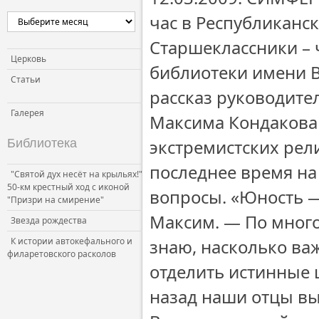
час в Республиканс
Старшеклассники – 
Церковь
библиотеки имени 
Статьи
рассказ руководите
Галерея
Максима Кондакова
экстремистских рел
Библиотека
последнее время на
"Святой дух несёт на крыльях!"
50-км крестный ход с иконой
вопросы. «Юность —
"Призри на смирение"
Максим. — По много
Звезда рождества
К истории автокефального и
знаю, насколько ва
филаретовского расколов
отделить истинные 
назад наши отцы вы