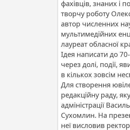
фахівців, знаних і 
творчу роботу Олекс
автор численних нау
мультимедійних енци
лауреат обласної кр
Ідея написати до 70
через долі, події, 
в кількох зовсім не
Для створення ювіл
редакційну раду, як
адміністрації Васил
Сухомлин. На презен
неї висловив ректо