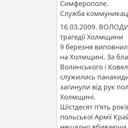
Симферополе.
Служба коммуника
16.03.2009. ВОЛОД
трагедії Холмщини
9 березня виповнило
на Холмщині. За бл
Волинського і Ковел
служились панахиди
загинули від рук пол
Холмщині.
Шістдесят п’ять рокі
польської Армії Кра
нещадно вбиваючи ді