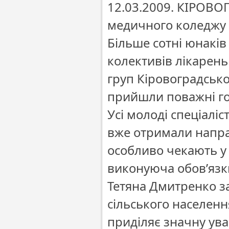
12.03.2009. КІРОВОГ
медичного коледжу 
Більше сотні юнаків 
колективів лікарен
груп Кіровоградсько
прийшли поважні гос
Усі молоді спеціалі
вже отримали напра
особливо чекають у 
виконуюча обов’язк
Тетяна Дмитренко з
сільського населенн
приділяє значну ува