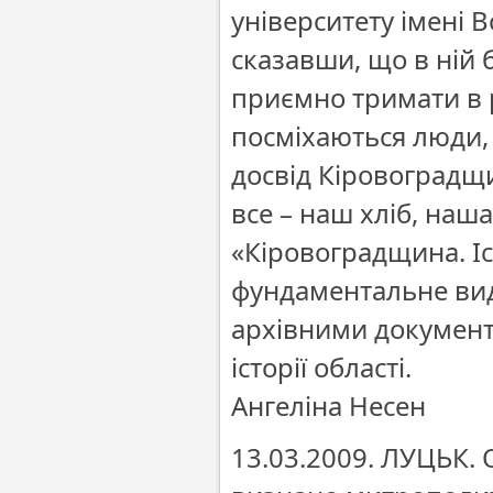
університету імені
сказавши, що в ній б
приємно тримати в рук
посміхаються люди, 
досвід Кіровоградщин
все – наш хліб, наша
«Кіровоградщина. Іст
фундаментальне вид
архівними документ
історії області.
Ангеліна Несен
13.03.2009. ЛУЦЬК.