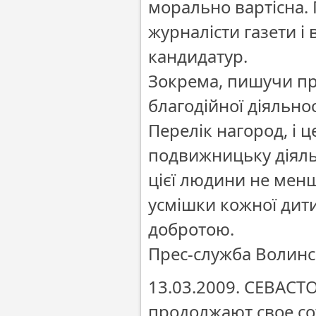
морально вартісна.
журналісти газети і
кандидатур.
Зокрема, пишучи пр
благодійної діяльно
Перелік нагород, і 
подвижницьку діяльн
цієї людини не менш
усмішки кожної дити
добротою.
Прес-служба Волинс
13.03.2009. СЕВАСТ
продолжают свое с