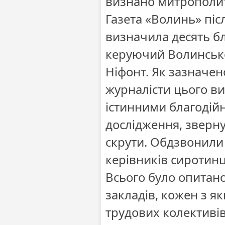
визнано митрополи
Газета «Волинь» піс
визначила десять бл
керуючий Волинськ
Ніфонт. Як зазначено 
журналісти цього ви
істинними благодій
дослідження, зверну
скрути. Обдзвонили о
керівників сиротинці
Всього було опитано 
закладів, кожен з я
трудових колективів