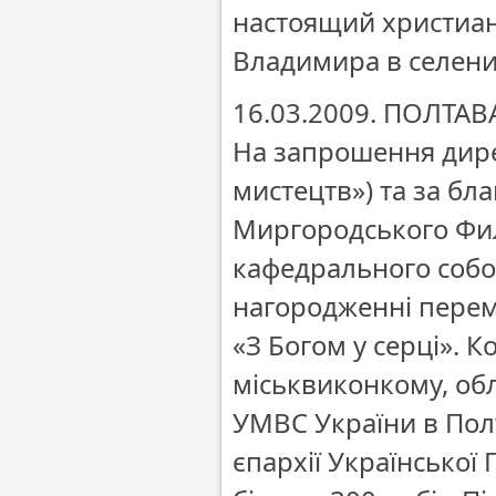
настоящий христиан
Владимира в селени
16.03.2009. ПОЛТАВ
На запрошення дире
мистецтв») та за бл
Миргородського Фил
кафедрального собо
нагородженні перем
«З Богом у серці». 
міськвиконкому, об
УМВС України в Полт
єпархії Української