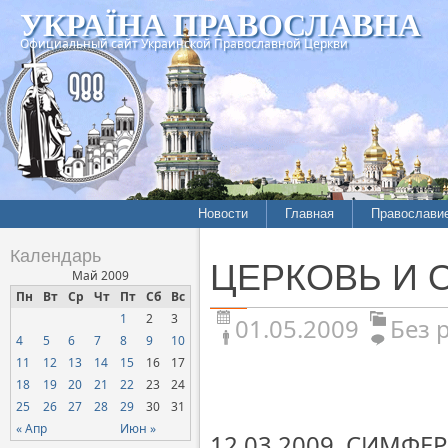
УКРАЇНА ПРАВОСЛАВНА
Официальный сайт Украинской Православной Церкви
Новости
Главная
Православи
Календарь
ЦЕРКОВЬ И 
Май 2009
Пн
Вт
Ср
Чт
Пт
Сб
Вс
1
2
3
01.05.2009
Без 
4
5
6
7
8
9
10
11
12
13
14
15
16
17
18
19
20
21
22
23
24
25
26
27
28
29
30
31
« Апр
Июн »
12.03.2009. СИМФЕ