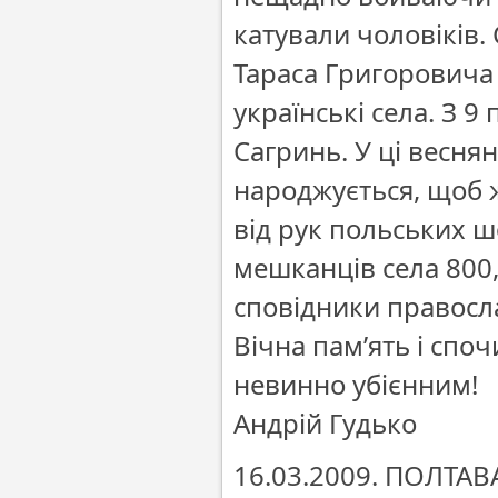
катували чоловіків.
Тараса Григоровича
українські села. З 
Сагринь. У ці веснян
народжується, щоб 
від рук польських ш
мешканців села 800, 
сповідники правосла
Вічна пам’ять і споч
невинно убієнним!
Андрій Гудько
16.03.2009. ПОЛТАВ