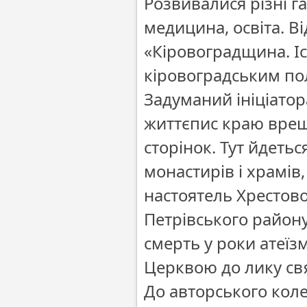
Розвивалися різні г
медицина, освіта. В
«Кіровоградщина. Іс
кіровоградським по
Задуманий ініціатор
життєпис краю врешт
сторінок. Тут йдетьс
монастирів і храмів
настоятель Хрестово
Петрівського район
смерть у роки атеї
Церквою до лику св
До авторського кол