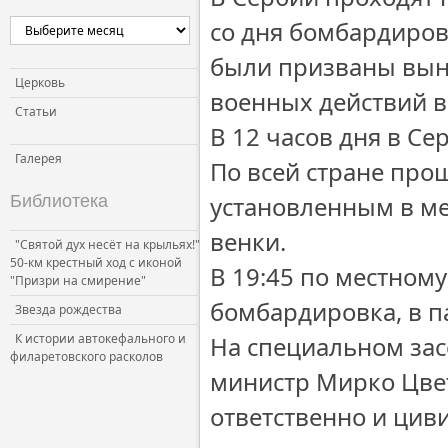
Церковь и власть
со дня бомбардиров
Церковь и общество
были призваны вын
Церковь и СМИ
Церковь
военных действий в
Статьи
В 12 часов дня в С
Галерея
По всей стране про
установленным в м
Библиотека
венки.
"Святой дух несёт на крыльях!"
50-км крестный ход с иконой
В 19:45 по местному
"Призри на смирение"
бомбардировка, в п
Звезда рождества
К истории автокефального и
На специальном зас
филаретовского расколов
министр Мирко Цвет
ответственно и цив