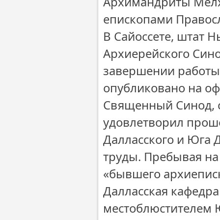
Архимандриты Мелхи
епископами Правос
В Сайоссете, штат 
Архиерейского Сино
завершении работы 
опубликовано на оф
Священный Синод, с
удовлетворил проше
Далласского и Юга 
труды. Пребывая на
«бывшего архиеписк
Далласская кафедра
местоблюстителем 