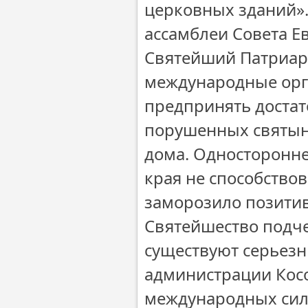
церковных зданий».
ассамблеи Совета 
Святейший Патриарх
международные орга
предпринять достат
порушенных святын
дома. Односторонне
края не способствов
заморозило позитив
Святейшество подче
существуют серьезн
администрации Косо
международных сил 