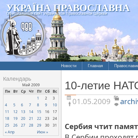
УКРАЇНА ПРАВОСЛАВНА
Официальный сайт Украинской Православной Церкви
Новости
Главная
Православи
Летопись епархий
Богословие
Календарь
10-летие НАТ
Межконфессиональные
История
Май 2009
отношения
Пн
Вт
Ср
Чт
Пт
Сб
Вс
Митрополит
1
2
3
Нарушения прав
01.05.2009
archi
Хроники
верующих
4
5
6
7
8
9
10
11
12
13
14
15
16
17
Официальная хроника
18
19
20
21
22
23
24
Расколы, ереси, секты
Сербия чтит памя
25
26
27
28
29
30
31
СОЦИАЛЬНОЕ
« Апр
Июн »
В Сербии проходят
СЛУЖЕНИЕ