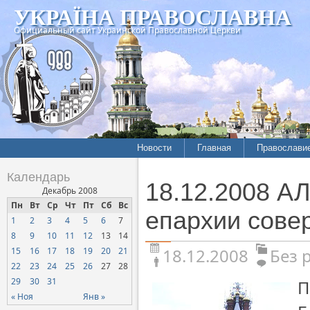
УКРАЇНА ПРАВОСЛАВНА
Официальный сайт Украинской Православной Церкви
Новости
Главная
Православи
Календарь
18.12.2008 
Декабрь 2008
Пн
Вт
Ср
Чт
Пт
Сб
Вс
епархии сове
1
2
3
4
5
6
7
8
9
10
11
12
13
14
18.12.2008
Без 
15
16
17
18
19
20
21
22
23
24
25
26
27
28
29
30
31
П
« Ноя
Янв »