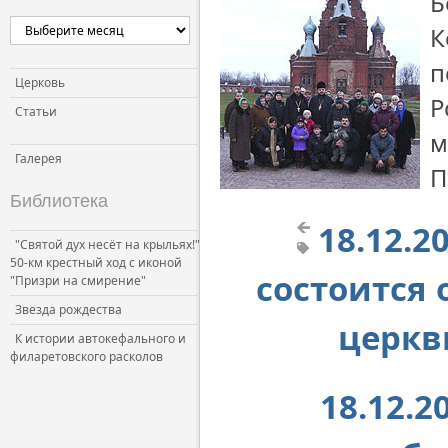
Б
К
п
Церковь
Р
Статьи
м
Галерея
П
Библиотека
18.12.2
"Святой дух несёт на крыльях!"
50-км крестный ход с иконой
состоится
"Призри на смирение"
Звезда рождества
церкв
К истории автокефального и
филаретовского расколов
18.12.