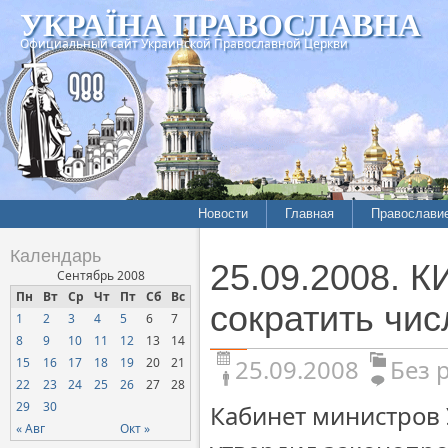
УКРАЇНА ПРАВОСЛАВНА
Официальный сайт Украинской Православной Церкви
Новости
Главная
Православи
Календарь
25.09.2008. 
Сентябрь 2008
Пн
Вт
Ср
Чт
Пт
Сб
Вс
сократить чис
1
2
3
4
5
6
7
8
9
10
11
12
13
14
25.09.2008
Без 
15
16
17
18
19
20
21
22
23
24
25
26
27
28
29
30
Кабинет министров 
« Авг
Окт »