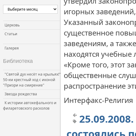
утвердил законопр
игорных заведений
Указанный законопр
Церковь
существенное повы
Статьи
заведениям, а такж
Галерея
находятся учебные 
Библиотека
«Кроме того, этот 
общественные слуша
"Святой дух несёт на крыльях!"
50-км крестный ход с иконой
распространение эт
"Призри на смирение"
Звезда рождества
Интерфакс-Религия
К истории автокефального и
филаретовского расколов
25.09.2008
состоялись 