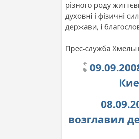
різного роду життє
духовні і фізичні си
держави, і благосло
Прес-служба Хмельн
09.09.20
Кие
08.09.
возглавил д