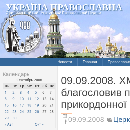
УКРАЇНА ПРАВОСЛАВНА
Официальный сайт Украинской Православной Церкви
Новости
Главная
Православи
Летопись епархий
Богословие
Календарь
09.09.2008. 
Межконфессиональные
История
Сентябрь 2008
отношения
Пн
Вт
Ср
Чт
Пт
Сб
Вс
Митрополит
благословив п
1
2
3
4
5
6
7
Нарушения прав
Хроники
верующих
8
9
10
11
12
13
14
прикордонної 
15
16
17
18
19
20
21
Официальная хроника
22
23
24
25
26
27
28
Расколы, ереси, секты
09.09.2008
Церк
29
30
СОЦИАЛЬНОЕ
« Авг
Окт »
СЛУЖЕНИЕ