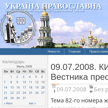
УКРАЇНА ПРАВОСЛАВНА
Официальный сайт Украинской Православной Церкви
Новости
Главная
Православи
Календарь
09.07.2008. К
Июль 2008
Пн
Вт
Ср
Чт
Пт
Сб
Вс
Вестника пре
1
2
3
4
5
6
7
8
9
10
11
12
13
09.07.2008
Без 
14
15
16
17
18
19
20
21
22
23
24
25
26
27
28
29
30
31
Тема 82-го номера 
« Июн
Авг »