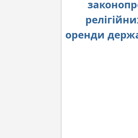
законопр
релігійни
оренди держ