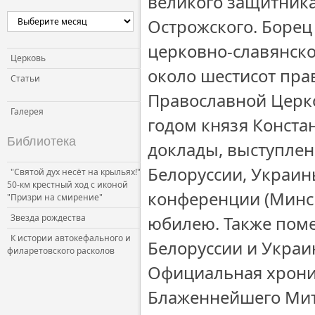
великого защитника
Острожского. Борец
церковно-славянско
Церковь
около шестисот пра
Статьи
Православной Церко
Галерея
годом князя Конста
Библиотека
доклады, выступлен
Белоруссии, Украи
"Святой дух несёт на крыльях!"
50-км крестный ход с иконой
конференции (Минск
"Призри на смирение"
Звезда рождества
юбилею. Также поме
К истории автокефального и
Белоруссии и Украи
филаретовского расколов
Официальная хрони
Блаженнейшего Мит