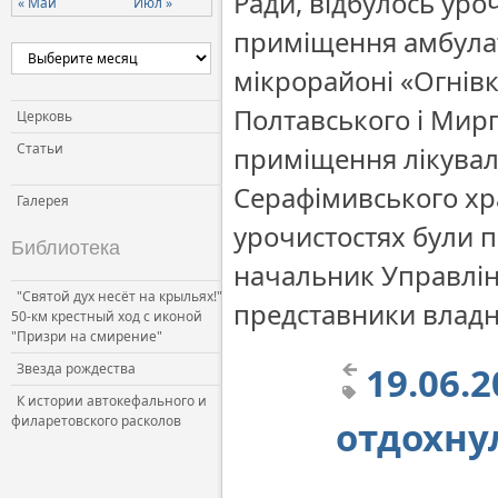
Ради, відбулось уро
« Май
Июл »
Церковь и власть
приміщення амбулат
Церковь и общество
мікрорайоні «Огнівк
Церковь и СМИ
Полтавського і Мир
Церковь
Статьи
приміщення лікувал
Серафімивського хр
Галерея
урочистостях були п
Библиотека
начальник Управлінн
"Святой дух несёт на крыльях!"
представники владн
50-км крестный ход с иконой
"Призри на смирение"
19.06.
Звезда рождества
К истории автокефального и
филаретовского расколов
отдохну