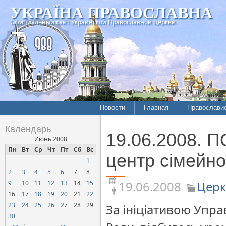
УКРАЇНА ПРАВОСЛАВНА
Официальный сайт Украинской Православной Церкви
Новости
Главная
Православи
Летопись епархий
Богословие
Календарь
19.06.2008. П
Межконфессиональные
История
Июнь 2008
отношения
Пн
Вт
Ср
Чт
Пт
Сб
Вс
Митрополит
центр сімейн
1
Нарушения прав
Хроники
верующих
2
3
4
5
6
7
8
19.06.2008
Церк
9
10
11
12
13
14
15
Официальная хроника
16
17
18
19
20
21
22
Расколы, ереси, секты
23
24
25
26
27
28
29
За ініціативою Упра
СОЦИАЛЬНОЕ
30
СЛУЖЕНИЕ