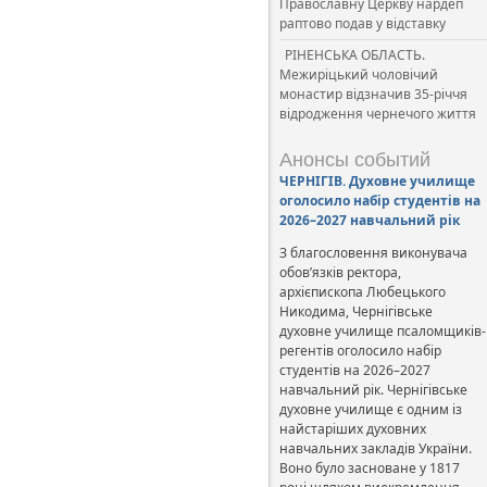
Православну Церкву нардеп
раптово подав у відставку
РІНЕНСЬКА ОБЛАСТЬ.
Межиріцький чоловічий
монастир відзначив 35-річчя
відродження чернечого життя
Анонсы событий
ЧЕРНІГІВ. Духовне училище
оголосило набір студентів на
2026–2027 навчальний рік
З благословення виконувача
обов’язків ректора,
архієпископа Любецького
Никодима, Чернігівське
духовне училище псаломщиків-
регентів оголосило набір
студентів на 2026–2027
навчальний рік. Чернігівське
духовне училище є одним із
найстаріших духовних
навчальних закладів України.
Воно було засноване у 1817