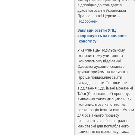
відповідно до стандартів
духовної освіти Української
Православної Церкви….
Подробней…
Заклади освіти УПЦ
запрошують на навчання
іконопису
У Кам’янець-Подільському
іконописному училищі та
іконописному відділенні
Одеської духовної семінарії
триває прийом на навчання.
Про це повідомляє сайти
закладів освіти. Іконописне
відділення ОДС імені монахині
Таїсії (Серапіонової) пропонує
вивчення таких дисциплін, як
іконопис, мозаїка, стінопис і
реставрація ікон та книг. Умови
для освітнього процесу
включають в себе спеціальні
майстерні для поглибленого
вивчення як іконопису, так…