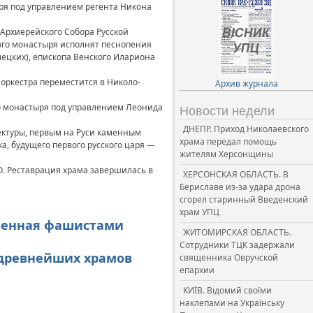
ря под управлением регента Никона
 Архиерейского Собора Русской
кого монастыря исполнят песнопения
лецких), епископа Венского Илариона
 оркестра переместится в Николо-
Архив журнала
го монастыря под управлением Леонида
Новости недели
ДНЕПР. Приход Николаевского
ектуры, первым на Руси каменным
храма передал помощь
а, будущего первого русского царя —
жителям Херсонщины
О. Реставрация храма завершилась в
ХЕРСОНСКАЯ ОБЛАСТЬ. В
Бериславе из-за удара дрона
сгорел старинный Введенский
храм УПЦ
езенная фашистами
ЖИТОМИРСКАЯ ОБЛАСТЬ.
Сотрудники ТЦК задержали
 древнейших храмов
священника Овручской
епархии
КИЇВ. Відомий своїми
наклепами на Українську