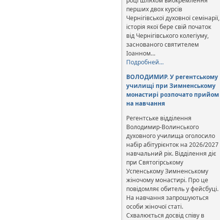
році шляхом виокремлення
перших двох курсів
Чернігівської духовної семінарії,
історія якої бере свій початок
від Чернігівського колегіуму,
заснованого святителем
Іоанном…
Подробней…
ВОЛОДИМИР. У регентському
училищі при Зимненському
монастирі розпочато прийом
на навчання
Регентське відділення
Володимир-Волинського
духовного училища оголосило
набір абітурієнток на 2026/2027
навчальний рік. Відділення діє
при Святогірському
Успенському Зимненському
жіночому монастирі. Про це
повідомляє обитель у фейсбуці.
На навчання запрошуються
особи жіночої статі.
Схвалюється досвід співу в