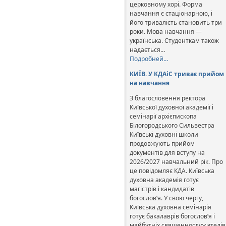
церковному хорі. Форма
навчання є стаціонарною, і
його тривалість становить три
роки. Мова навчання —
українська. Студенткам також
надається…
Подробней…
КИЇВ. У КДАіС триває прийом
на навчання
З благословення ректора
Київської духовної академії і
семінарії архієпископа
Білогородського Сильвестра
Київські духовні школи
продовжують прийом
документів для вступу на
2026/2027 навчальний рік. Про
це повідомляє КДА. Київська
духовна академія готує
магістрів і кандидатів
богослов’я. У свою чергу,
Київська духовна семінарія
готує бакалаврів богослов’я і
майбутніх священнослужителів