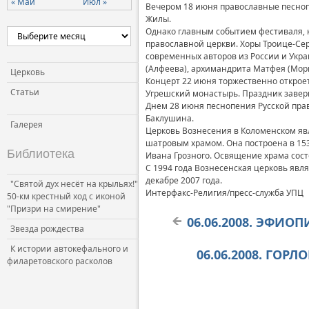
« Май
Июл »
Вечером 18 июня православные песноп
Жилы.
Однако главным событием фестиваля, к
православной церкви. Хоры Троице-Сер
современных авторов из России и Укра
(Алфеева), архимандрита Матфея (Мор
Церковь
Концерт 22 июня торжественно откроетс
Статьи
Угрешский монастырь. Праздник заве
Днем 28 июня песнопения Русской пра
Баклушина.
Галерея
Церковь Вознесения в Коломенском яв
шатровым храмом. Она построена в 1532
Библиотека
Ивана Грозного. Освящение храма состо
С 1994 года Вознесенская церковь явл
декабре 2007 года.
"Святой дух несёт на крыльях!"
Интерфакс-Религия/пресс-служба УПЦ
50-км крестный ход с иконой
"Призри на смирение"
06.06.2008. ЭФИО
Звезда рождества
К истории автокефального и
06.06.2008. ГОР
филаретовского расколов