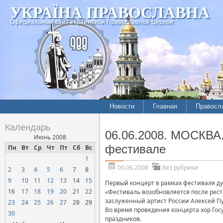
УКРАЇНА ПРАВОСЛАВНА
Официальный сайт Украинской Православной Церкви
Новости
Главная
Правосл
Календарь
06.06.2008. МОСКВА.
Июнь 2008
фестивале
Пн
Вт
Ср
Чт
Пт
Сб
Вс
1
06.06.2008
Без рубрики
2
3
4
5
6
7
8
9
10
11
12
13
14
15
Первый концерт в рамках фестиваля ду
16
17
18
19
20
21
22
«Фестиваль возобновляется после рест
заслуженный артист России Алексей Пу
23
24
25
26
27
28
29
Во время проведения концерта хор Гос
30
праздников.