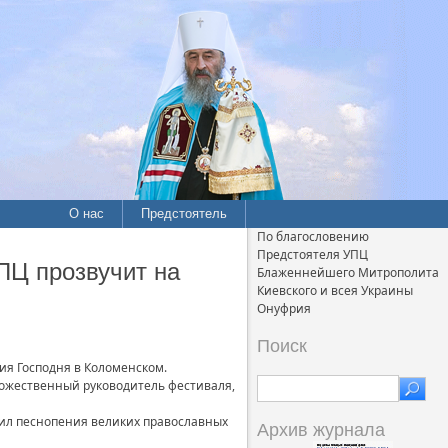
О нас
Предстоятель
По благословению
Предстоятеля УПЦ
ПЦ прозвучит на
Блаженнейшего Митрополита
Киевского и всея Украины
Онуфрия
Поиск
ия Господня в Коломенском.
дожественный руководитель фестиваля,
нил песнопения великих православных
Архив журнала