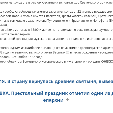
ения на концерте в рамках фестиваля исполнит хор Сретенского монасты
ак сообщил собеседник агентства, станет концерт 22 июня, в преддверии
гиевой Лавры, храма Христа Спасителя, Третьяковской галереи, Сретенс
ины, в том числе архиепископа Тульчинского и Брацлавского Ионафана (Е
мыля).
я в Коломенском в 15:00 и далее на теплоходе по реке под звуки духового
ршится фейерверком.
вославной церкви для мужского хора исполнит коллектив из Новоспасско
ляется одним из наиболее выдающихся памятников древнерусской архит
 году по велению великого князя Василия III в честь рождения наследник
ялось 3 сентября 1532 года.
яется объектом Всемирного исторического и культурного наследия ЮНЕСК
ПИЯ. В страну вернулась древняя святыня, выв
ЛОВКА. Престольный праздник отметил один из
епархии