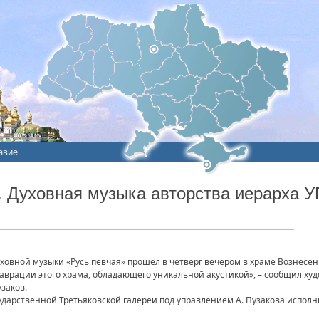
авие
 Духовная музыка авторства иерарха У
ховной музыки «Русь певчая» прошел в четверг вечером в храме Вознесен
аврации этого храма, обладающего уникальной акустикой», – сообщил ху
заков.
ударственной Третьяковской галереи под управлением А. Пузакова испол