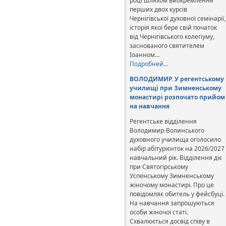
році шляхом виокремлення
перших двох курсів
Чернігівської духовної семінарії,
історія якої бере свій початок
від Чернігівського колегіуму,
заснованого святителем
Іоанном…
Подробней…
ВОЛОДИМИР. У регентському
училищі при Зимненському
монастирі розпочато прийом
на навчання
Регентське відділення
Володимир-Волинського
духовного училища оголосило
набір абітурієнток на 2026/2027
навчальний рік. Відділення діє
при Святогірському
Успенському Зимненському
жіночому монастирі. Про це
повідомляє обитель у фейсбуці.
На навчання запрошуються
особи жіночої статі.
Схвалюється досвід співу в