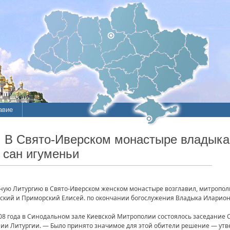
авие
ие
. В Свято-Иверском монастыре владыка
 сан игуменьи
литы
нную Литургию в Свято-Иверском женском монастыре возглавил, митропо
нский и Приморский Елисей. по окончании богослужения Владыка Иларион
008 года в Синодальном зале Киевской Митрополии состоялось заседание
нии Литургии. — Было принято значимое для этой обители решение — ут