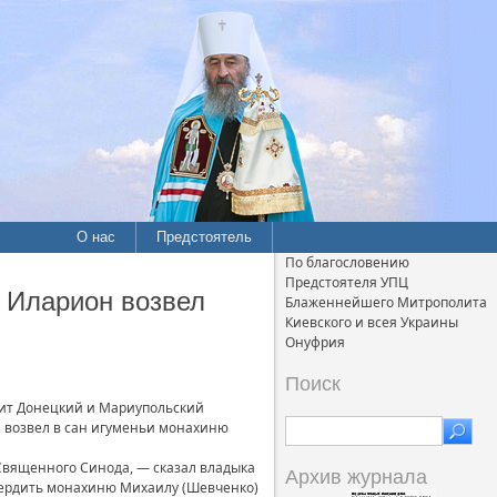
О нас
Предстоятель
По благословению
Предстоятеля УПЦ
 Иларион возвел
Блаженнейшего Митрополита
Киевского и всея Украины
Онуфрия
Поиск
лит Донецкий и Мариупольский
 возвел в сан игуменьи монахиню
 Священного Синода, — сказал владыка
Архив журнала
вердить монахиню Михаилу (Шевченко)