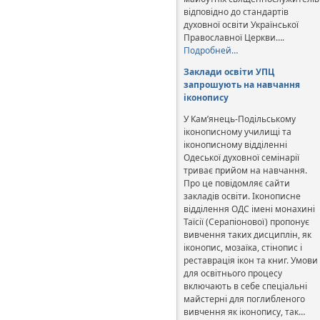
відповідно до стандартів
духовної освіти Української
Православної Церкви….
Подробней…
Заклади освіти УПЦ
запрошують на навчання
іконопису
У Кам’янець-Подільському
іконописному училищі та
іконописному відділенні
Одеської духовної семінарії
триває прийом на навчання.
Про це повідомляє сайти
закладів освіти. Іконописне
відділення ОДС імені монахині
Таїсії (Серапіонової) пропонує
вивчення таких дисциплін, як
іконопис, мозаїка, стінопис і
реставрація ікон та книг. Умови
для освітнього процесу
включають в себе спеціальні
майстерні для поглибленого
вивчення як іконопису, так…