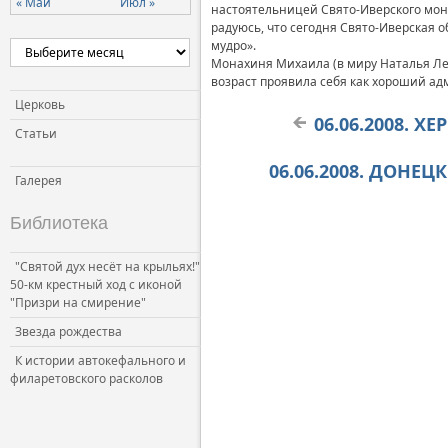
« Май
Июл »
настоятельницей Свято-Иверского мона
Церковь и власть
радуюсь, что сегодня Свято-Иверская о
мудро».
Церковь и общество
Монахиня Михаила (в миру Наталья Ле
Церковь и СМИ
возраст проявила себя как хороший ад
Церковь
06.06.2008. Х
Статьи
06.06.2008. ДОНЕЦ
Галерея
Библиотека
"Святой дух несёт на крыльях!"
50-км крестный ход с иконой
"Призри на смирение"
Звезда рождества
К истории автокефального и
филаретовского расколов