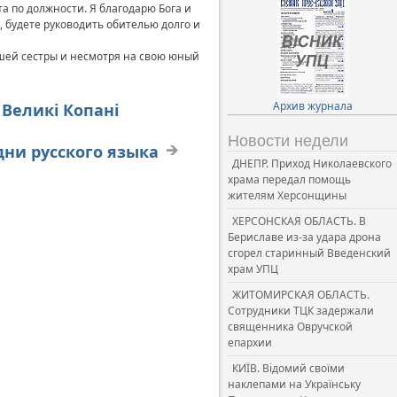
а по должности. Я благодарю Бога и
, будете руководить обителью долго и
шей сестры и несмотря на свою юный
Архив журнала
 Великі Копані
Новости недели
дни русского языка
ДНЕПР. Приход Николаевского
храма передал помощь
жителям Херсонщины
ХЕРСОНСКАЯ ОБЛАСТЬ. В
Бериславе из-за удара дрона
сгорел старинный Введенский
храм УПЦ
ЖИТОМИРСКАЯ ОБЛАСТЬ.
Сотрудники ТЦК задержали
священника Овручской
епархии
КИЇВ. Відомий своїми
наклепами на Українську