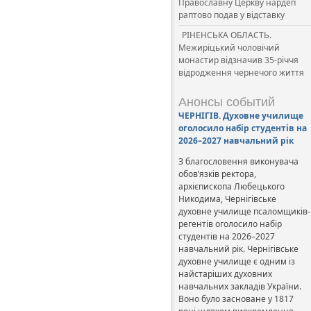
Православну Церкву нардеп
раптово подав у відставку
РІНЕНСЬКА ОБЛАСТЬ.
Межиріцький чоловічий
монастир відзначив 35-річчя
відродження чернечого життя
Анонсы событий
ЧЕРНІГІВ. Духовне училище
оголосило набір студентів на
2026–2027 навчальний рік
З благословення виконувача
обов’язків ректора,
архієпископа Любецького
Никодима, Чернігівське
духовне училище псаломщиків-
регентів оголосило набір
студентів на 2026–2027
навчальний рік. Чернігівське
духовне училище є одним із
найстаріших духовних
навчальних закладів України.
Воно було засноване у 1817