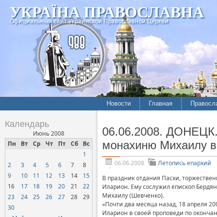
УКРАЇНА ПРАВОСЛАВНА
Официальный сайт Украинской Православной Церкви
Новости
Главная
Правосл
Летопись епархий
Богослов
Календарь
06.06.2008. ДОНЕЦК
Межконфессиональные
История
Июнь 2008
отношения
монахиню Михаилу в
Пн
Вт
Ср
Чт
Пт
Сб
Вс
Митропо
1
Нарушения прав
Хроники
верующих
06.06.2008
Летопись епархий
2
3
4
5
6
7
8
9
10
11
12
13
14
15
Официальная хроника
В праздник отдания Пасхи, торжестве
16
17
18
19
20
21
22
Иларион. Ему сослужил епископ Бердя
Расколы, ереси, секты
Михаилу (Шевченко).
23
24
25
26
27
28
29
«Почти два месяца назад, 18 апреля 2
СОЦИАЛЬНОЕ
30
Иларион в своей проповеди по оконча
СЛУЖЕНИЕ