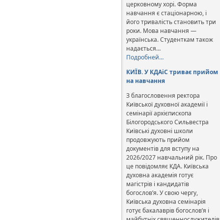
церковному хорі. Форма
навчання є стаціонарною, і
його тривалість становить три
роки. Мова навчання —
українська. Студенткам також
надається…
Подробней…
КИЇВ. У КДАіС триває прийом
на навчання
З благословення ректора
Київської духовної академії і
семінарії архієпископа
Білогородського Сильвестра
Київські духовні школи
продовжують прийом
документів для вступу на
2026/2027 навчальний рік. Про
це повідомляє КДА. Київська
духовна академія готує
магістрів і кандидатів
богослов’я. У свою чергу,
Київська духовна семінарія
готує бакалаврів богослов’я і
майбутніх священнослужителів