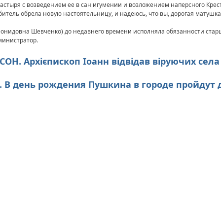
стыря с возведением ее в сан игумении и возложением наперсного Крест
битель обрела новую настоятельницу, и надеюсь, что вы, дорогая матушка
онидовна Шевченко) до недавнего времени исполняла обязанности стар
министратор.
ЕРСОН. Архієпископ Іоанн відвідав віруючих села
К. В день рождения Пушкина в городе пройдут 