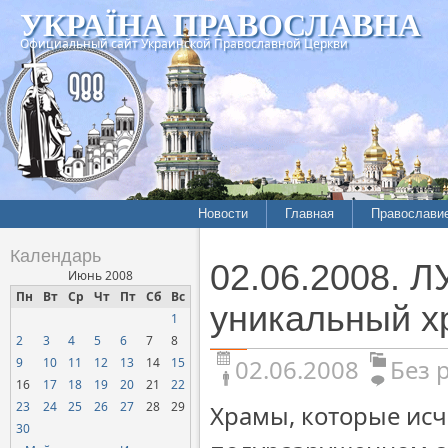
УКРАЇНА ПРАВОСЛАВНА
Официальный сайт Украинской Православной Церкви
Новости
Главная
Православи
Календарь
02.06.2008. 
Июнь 2008
Пн
Вт
Ср
Чт
Пт
Сб
Вс
уникальный х
1
2
3
4
5
6
7
8
02.06.2008
Без 
9
10
11
12
13
14
15
16
17
18
19
20
21
22
23
24
25
26
27
28
29
Храмы, которые исч
30