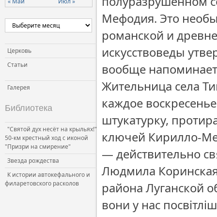
полуразрушенном со
« Май
Июл »
Мефодия. Это необ
романской и древне
искусствоведы утве
Церковь
Статьи
вообще напоминает
Жительница села Т
Галерея
каждое воскресенье
Библиотека
штукатурку, протир
"Святой дух несёт на крыльях!"
ключей Кирилло-Меф
50-км крестный ход с иконой
"Призри на смирение"
— действительно св
Звезда рождества
Людмила Коринская
К истории автокефального и
филаретовского расколов
района Луганской о
вони у нас посвітлі