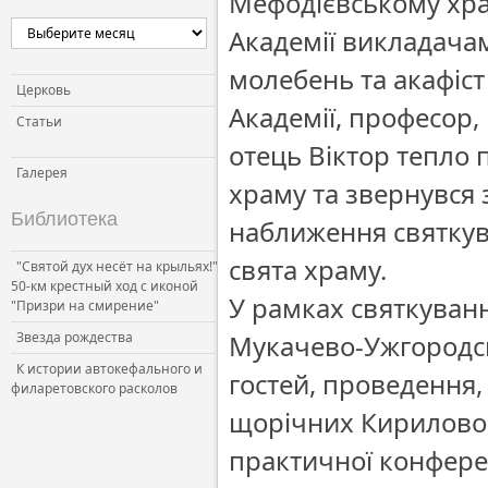
Мефодієвському хра
Академії викладача
молебень та акафіст
Церковь
Академії, професор,
Статьи
отець Віктор тепло 
Галерея
храму та звернувся 
Библиотека
наближення святкув
свята храму.
"Святой дух несёт на крыльях!"
50-км крестный ход с иконой
У рамках святкуванн
"Призри на смирение"
Звезда рождества
Мукачево-Ужгородсь
К истории автокефального и
гостей, проведення,
филаретовского расколов
щорічних Кирилово-
практичної конферен