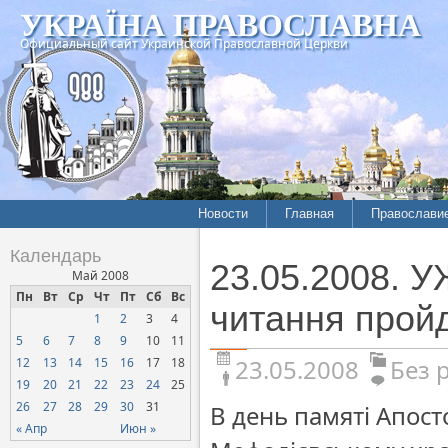
УКРАЇНА ПРАВОСЛАВНА
Официальный сайт Украинской Православной Церкви
Новости
Главная
Православи
Календарь
23.05.2008. 
Май 2008
Пн
Вт
Ср
Чт
Пт
Сб
Вс
читання пройд
1
2
3
4
5
6
7
8
9
10
11
23.05.2008
Без 
12
13
14
15
16
17
18
19
20
21
22
23
24
25
26
27
28
29
30
31
В день памяті Апосто
« Апр
Июн »