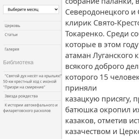
собрание паланки, 
Северодонецкого и 
клирик Свято-Крест
Церковь
Токаренко. Среди с
Статьи
которые в этом год
Галерея
атаман Луганского 
Библиотека
всякого доброго де
которого 15 челове
"Святой дух несёт на крыльях!"
50-км крестный ход с иконой
приняли
"Призри на смирение"
Звезда рождества
казацкую присягу, п
К истории автокефального и
батюшка окропил их
филаретовского расколов
казаков, отметив и
казачеством и Церк