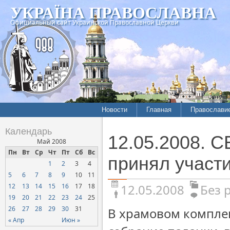
УКРАЇНА ПРАВОСЛАВНА
Официальный сайт Украинской Православной Церкви
Новости
Главная
Православи
Календарь
12.05.2008. 
Май 2008
Пн
Вт
Ср
Чт
Пт
Сб
Вс
принял участ
1
2
3
4
5
6
7
8
9
10
11
12.05.2008
Без 
12
13
14
15
16
17
18
19
20
21
22
23
24
25
26
27
28
29
30
31
В храмовом комплек
« Апр
Июн »