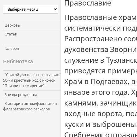
Православие
Православные храм
Церковь
систематически по
Статьи
Распространено со
духовенства Зворни
Галерея
служение в Тузланс
Библиотека
приводятся примеры
"Святой дух несёт на крыльях!"
Храм в Подгаевах, 
50-км крестный ход с иконой
"Призри на смирение"
январе этого года. 
Звезда рождества
камнями, зачинщик
К истории автокефального и
филаретовского расколов
входные ворота, по
куски и выброшены.
Сребреник отправле