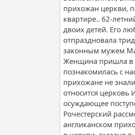
прихожан церкви, п
квартире.. 62-летни
двоих детей. Его л
отпраздновала трид
законным мужем Май
Женщина пришла в х
познакомилась с на
прихожане не знали
относится церковь И
осуждающее поступо
Рочестерский рассм
англиканском прихо
в церкви, сказано в