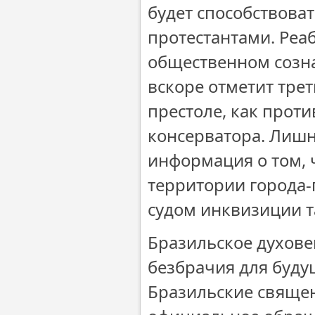
будет способствова
протестантами. Реа
общественном созна
вскоре отметит тре
престоле, как прот
консерватора. Лишн
информация о том, 
территории города-
судом инквизиции т
Бразильское духове
безбрачия для буд
Бразильские священ