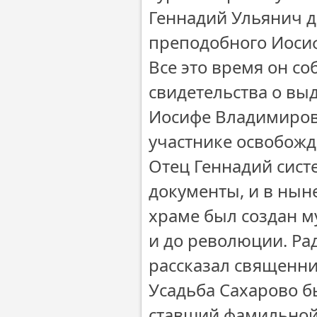
Геннадий Ульянич д
преподобного Иосиф
Все это время он с
свидетельства о в
Иосифе Владимирови
участнике освобожд
Отец Геннадий сис
документы, и в ны
храме был создан м
и до революции. Рад
рассказал священни
Усадьба Сахарово б
ставший фамильной 