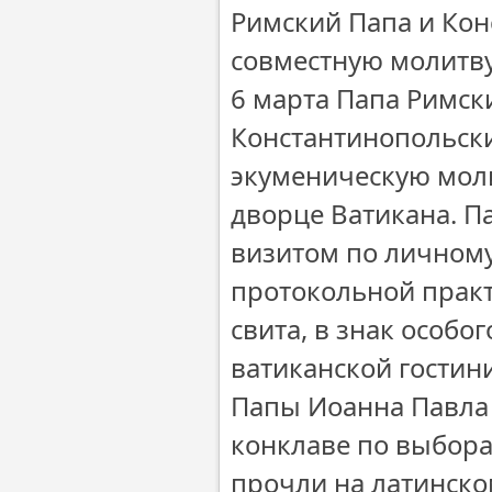
Римский Папа и Ко
совместную молитв
6 марта Папа Римск
Константинопольск
экуменическую моли
дворце Ватикана. П
визитом по личном
протокольной практ
свита, в знак особ
ватиканской гостин
Папы Иоанна Павла 
конклаве по выбора
прочли на латинско