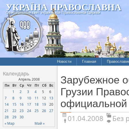
УКРАЇНА ПРАВОСЛАВНА
Официальный сайт Украинской Православной Церкви
Новости
Главная
Православи
Календарь
Зарубежное о
Апрель 2008
Пн
Вт
Ср
Чт
Пт
Сб
Вс
Грузии Право
1
2
3
4
5
6
7
8
9
10
11
12
13
официальной 
14
15
16
17
18
19
20
21
22
23
24
25
26
27
01.04.2008
Без 
28
29
30
« Мар
Май »