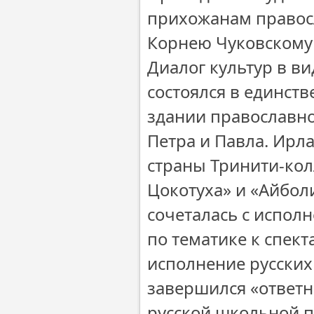
прихожанам правосл
Корнею Чуковскому
Диалог культур в в
состоялся в единст
здании православн
Петра и Павла. Ирл
страны Тринити-кол
Цокотуха» и «Айбол
сочеталась с испол
по тематике к спек
исполнение русских
завершился «ответ
русской школьной п