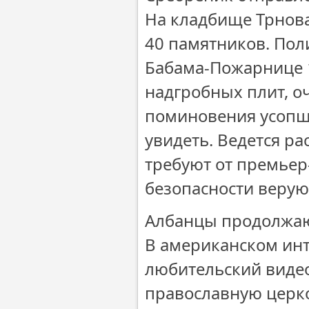
На кладбище Трнова
40 памятников. Пол
Бабама-Пожарнице 
надгробных плит, оч
поминовения усопши
увидеть. Ведется р
требуют от премьер
безопасности верую
Албанцы продолжаю
В американском ин
любительский видео
православную церко