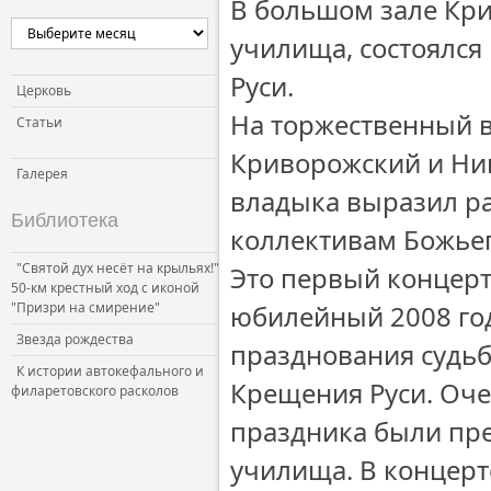
В большом зале Кри
училища, состоялся
Руси.
Церковь
На торжественный 
Статьи
Криворожский и Ни
Галерея
владыка выразил ра
Библиотека
коллективам Божьег
"Святой дух несёт на крыльях!"
Это первый концерт
50-км крестный ход с иконой
"Призри на смирение"
юбилейный 2008 год
Звезда рождества
празднования судьб
К истории автокефального и
Крещения Руси. Оче
филаретовского расколов
праздника были пр
училища. В концерт