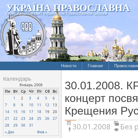
УКРАЇНА ПРАВОСЛАВНА
Официальный сайт Украинской Православной Церкви
Новости
Главная
Православи
Календарь
30.01.2008. 
Январь 2008
Пн
Вт
Ср
Чт
Пт
Сб
Вс
концерт посв
1
2
3
4
5
6
7
8
9
10
11
12
13
Крещения Ру
14
15
16
17
18
19
20
21
22
23
24
25
26
27
30.01.2008
Без 
28
29
30
31
« Дек
Фев »