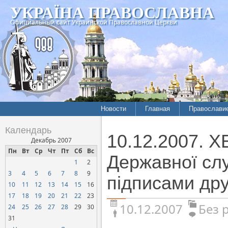
УКРАЇНА ПРАВОСЛАВНА
Официальный сайт Украинской Православной Церкви
Новости
Главная
Православи
Календарь
10.12.2007. Х
Декабрь 2007
Пн
Вт
Ср
Чт
Пт
Сб
Вс
Державної сл
1
2
3
4
5
6
7
8
9
підписами др
10
11
12
13
14
15
16
17
18
19
20
21
22
23
10.12.2007
Без 
24
25
26
27
28
29
30
31