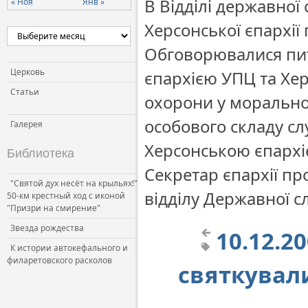
В Відділі державної
« Ноя
Янв »
Херсонської єпархії
Обговорювалися пит
Церковь
єпархією УПЦ та Хер
Статьи
охорони у морально
особового складу сл
Галерея
Херсонською єпархіє
Библиотека
Секретар єпархії пр
"Святой дух несёт на крыльях!"
відділу Державної с
50-км крестный ход с иконой
"Призри на смирение"
Звезда рождества
10.12.2
К истории автокефального и
филаретовского расколов
святкували