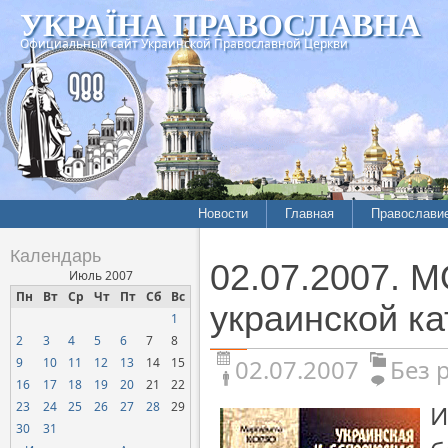
УКРАЇНА ПРАВОСЛАВНА
Официальный сайт Украинской Православной Церкви
Новости
Главная
Православи
Календарь
02.07.2007. 
Июль 2007
Пн
Вт
Ср
Чт
Пт
Сб
Вс
украинской к
1
2
3
4
5
6
7
8
02.07.2007
Без 
9
10
11
12
13
14
15
16
17
18
19
20
21
22
23
24
25
26
27
28
29
И
30
31