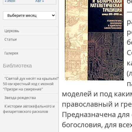
б
« Июн
Авг »
—
р
р
Церковь
Статьи
б
С
Галерея
к
Библиотека
(
"Святой дух несёт на крыльях!"
п
50-км крестный ход с иконой
"Призри на смирение"
моделей и под как
Звезда рождества
православный и гре
К истории автокефального и
филаретовского расколов
Предназначена для 
богословия, для вс