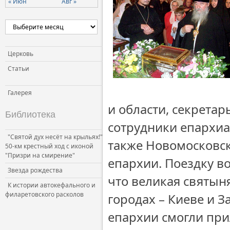
« Июн
Авг »
Церковь
Статьи
Галерея
и области, секрета
Библиотека
сотрудники епархиа
"Святой дух несёт на крыльях!"
также Новомосковск
50-км крестный ход с иконой
"Призри на смирение"
епархии. Поездку в
Звезда рождества
что великая святыня
К истории автокефального и
филаретовского расколов
городах – Киеве и 
епархии смогли при