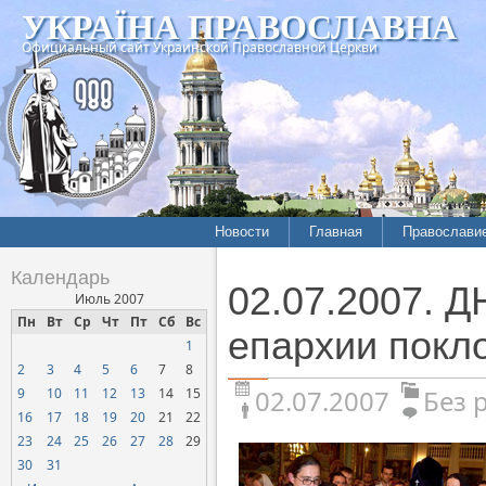
УКРАЇНА ПРАВОСЛАВНА
Официальный сайт Украинской Православной Церкви
Новости
Главная
Православи
Календарь
02.07.2007.
Июль 2007
Пн
Вт
Ср
Чт
Пт
Сб
Вс
епархии покл
1
2
3
4
5
6
7
8
02.07.2007
Без 
9
10
11
12
13
14
15
16
17
18
19
20
21
22
23
24
25
26
27
28
29
30
31