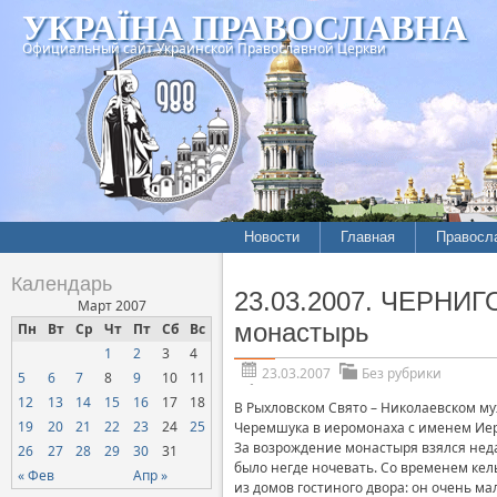
УКРАЇНА ПРАВОСЛАВНА
Официальный сайт Украинской Православной Церкви
Новости
Главная
Правосл
Календарь
23.03.2007. ЧЕРНИГ
Март 2007
монастырь
Пн
Вт
Ср
Чт
Пт
Сб
Вс
1
2
3
4
23.03.2007
Без рубрики
5
6
7
8
9
10
11
12
13
14
15
16
17
18
В Рыхловском Свято – Николаевском му
19
20
21
22
23
24
25
Черемшука в иеромонаха с именем Ие
За возрождение монастыря взялся нед
26
27
28
29
30
31
было негде ночевать. Со временем кел
« Фев
Апр »
из домов гостиного двора: он очень м