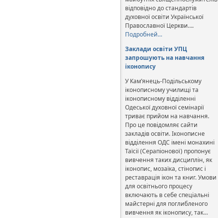
відповідно до стандартів
духовної освіти Української
Православної Церкви….
Подробней…
Заклади освіти УПЦ
запрошують на навчання
іконопису
У Кам’янець-Подільському
іконописному училищі та
іконописному відділенні
Одеської духовної семінарії
триває прийом на навчання.
Про це повідомляє сайти
закладів освіти. Іконописне
відділення ОДС імені монахині
Таїсії (Серапіонової) пропонує
вивчення таких дисциплін, як
іконопис, мозаїка, стінопис і
реставрація ікон та книг. Умови
для освітнього процесу
включають в себе спеціальні
майстерні для поглибленого
вивчення як іконопису, так…