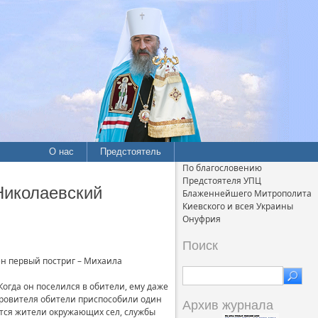
О нас
Предстоятель
По благословению
Предстоятеля УПЦ
Николаевский
Блаженнейшего Митрополита
Киевского и всея Украины
Онуфрия
Поиск
ен первый постриг – Михаила
гда он поселился в обители, ему даже
кровителя обители приспособили один
Архив журнала
ются жители окружающих сел, службы