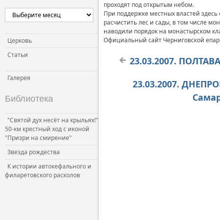
проходят под открытым небом.
При поддержке местных властей здесь 
расчистить лес и сады, в том числе м
наводили порядок на монастырском кл
Официальный сайт Черниговской епа
Церковь
Статьи
23.03.2007. ПОЛТА
Галерея
23.03.2007. ДНЕП
Самар
Библиотека
"Святой дух несёт на крыльях!"
50-км крестный ход с иконой
"Призри на смирение"
Звезда рождества
К истории автокефального и
филаретовского расколов