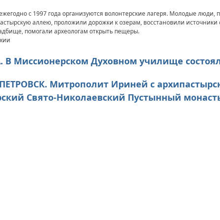
ежегодно с 1997 года организуются волонтерские лагеря. Молодые люди,
онастырскую аллею, проложили дорожки к озерам, восстановили источники
адбище, помогали археологам открыть пещеры.
рхии
ВА. В Миссионерском Духовном училище состоя
РОПЕТРОВСК. Митрополит Ириней с архипастыр
ский Свято-Николаевский Пустынный монаст