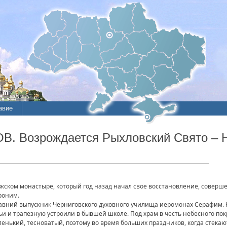
авие
ОВ. Возрождается Рыхловский Свято – 
жском монастыре, который год назад начал свое восстановление, соверш
роним.
авний выпускник Черниговского духовного училища иеромонах Серафим. Ко
ьи и трапезную устроили в бывшей школе. Под храм в честь небесного по
аленький, тесноватый, поэтому во время больших праздников, когда стека