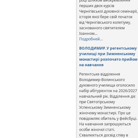
році шляхом виокремлення
перших двох курсів
Чернігівської духовної семінарії,
історія якої бере свій початок
від Чернігівського колегіуму,
заснованого святителем
Іоанном…
Подробней…
ВОЛОДИМИР. У регентському
училищі при Зимненському
монастирі розпочато прийом
на навчання
Регентське відділення
Володимир-Волинського
духовного училища оголосило
набір абітурієнток на 2026/2027
навчальний рік. Відділення діє
при Святогірському
Успенському Зимненському
жіночому монастирі. Про це
повідомляє обитель у фейсбуці.
На навчання запрошуються
особи жіночої статі.
Схвалюється досвід співу в