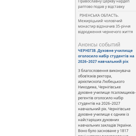
Православну Церкву нардеп
раптово подав у відставку
РІНЕНСЬКА ОБЛАСТЬ.
Межиріцький чоловічий
монастир відзначив 35-річчя
відродження чернечого життя
Анонсы событий
ЧЕРНІГІВ. Духовне училище
оголосило набір студентів на
2026–2027 навчальний рік
З благословення виконувача
обов’язків ректора,
архієпископа Любецького
Никодима, Чернігівське
духовне училище псаломщиків-
регентів оголосило набір
студентів на 2026–2027
навчальний рік. Чернігівське
духовне училище є одним із
найстаріших духовних
навчальних закладів України.
Воно було засноване у 1817