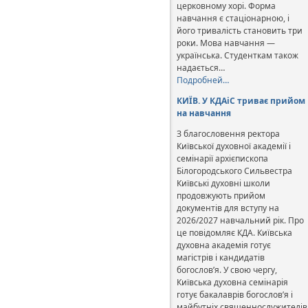
церковному хорі. Форма
навчання є стаціонарною, і
його тривалість становить три
роки. Мова навчання —
українська. Студенткам також
надається…
Подробней…
КИЇВ. У КДАіС триває прийом
на навчання
З благословення ректора
Київської духовної академії і
семінарії архієпископа
Білогородського Сильвестра
Київські духовні школи
продовжують прийом
документів для вступу на
2026/2027 навчальний рік. Про
це повідомляє КДА. Київська
духовна академія готує
магістрів і кандидатів
богослов’я. У свою чергу,
Київська духовна семінарія
готує бакалаврів богослов’я і
майбутніх священнослужителів