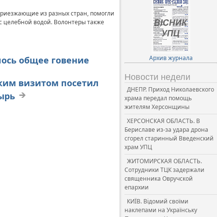
 приезжающие из разных стран, помогли
 с целебной водой. Волонтеры также
Архив журнала
лось общее говение
Новости недели
ским визитом посетил
ДНЕПР. Приход Николаевского
ырь
храма передал помощь
жителям Херсонщины
ХЕРСОНСКАЯ ОБЛАСТЬ. В
Бериславе из-за удара дрона
сгорел старинный Введенский
храм УПЦ
ЖИТОМИРСКАЯ ОБЛАСТЬ.
Сотрудники ТЦК задержали
священника Овручской
епархии
КИЇВ. Відомий своїми
наклепами на Українську