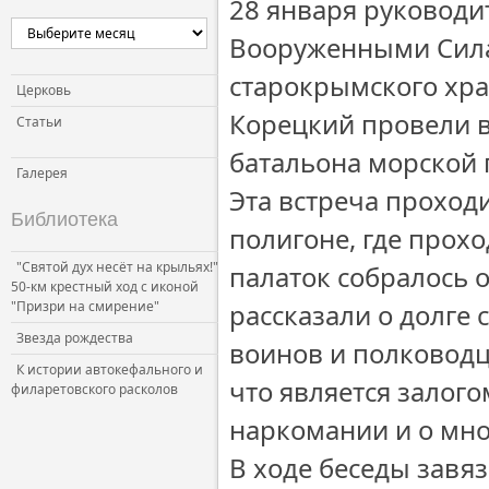
28 января руководи
Вооруженными Сила
старокрымского хр
Церковь
Корецкий провели в
Статьи
батальона морской 
Галерея
Эта встреча проход
Библиотека
полигоне, где прохо
"Святой дух несёт на крыльях!"
палаток собралось
50-км крестный ход с иконой
"Призри на смирение"
рассказали о долге
Звезда рождества
воинов и полководц
К истории автокефального и
что является залого
филаретовского расколов
наркомании и о мно
В ходе беседы завяз