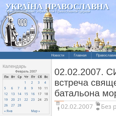
УКРАЇНА ПРАВОСЛАВНА
Официальный сайт Украинской Православной Церкви
Новости
Главная
Православи
Календарь
02.02.2007.
Февраль 2007
Пн
Вт
Ср
Чт
Пт
Сб
Вс
встреча свящ
1
2
3
4
5
6
7
8
9
10
11
батальона мо
12
13
14
15
16
17
18
19
20
21
22
23
24
25
02.02.2007
Без 
26
27
28
« Янв
Мар »