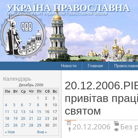
УКРАЇНА ПРАВОСЛАВНА
Официальный сайт Украинской Православной Церкви
Новости
Главная
Православи
Календарь
20.12.2006.Р
Декабрь 2006
Пн
Вт
Ср
Чт
Пт
Сб
Вс
привітав праці
1
2
3
4
5
6
7
8
9
10
святом
11
12
13
14
15
16
17
18
19
20
21
22
23
24
20.12.2006
Без 
25
26
27
28
29
30
31
« Ноя
Янв »