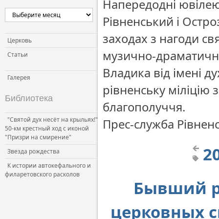
Напередодні ювілею –
Рівненський і Остр
заходах з нагоди с
Церковь
музично-драматично
Статьи
Владика від імені ду
Галерея
рівненську міліцію з
Библиотека
благополуччя.
"Святой дух несёт на крыльях!"
Прес-служба Рівненс
50-км крестный ход с иконой
"Призри на смирение"
2
Звезда рождества
К истории автокефального и
филаретовского расколов
Бывший р
церковных 