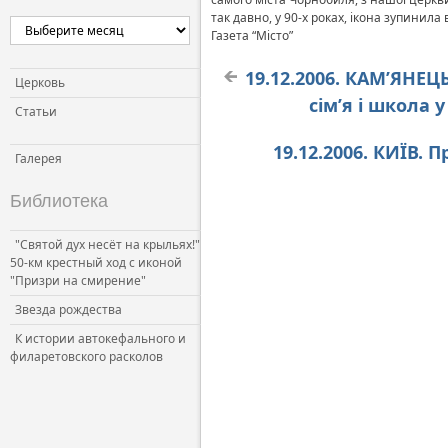
так давно, у 90-х роках, ікона зупинил
Газета “Місто”
19.12.2006. КАМ’ЯНЕ
Церковь
сім’я і школа
Статьи
19.12.2006. КИЇВ.
Галерея
Библиотека
"Святой дух несёт на крыльях!"
50-км крестный ход с иконой
"Призри на смирение"
Звезда рождества
К истории автокефального и
филаретовского расколов