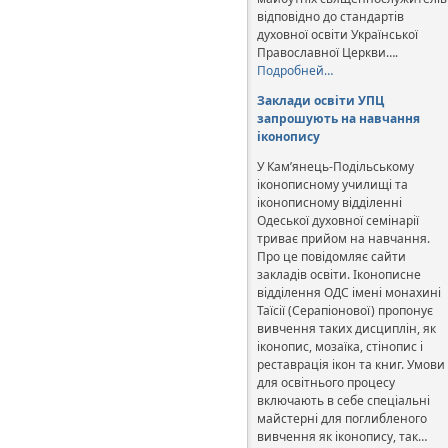
відповідно до стандартів
духовної освіти Української
Православної Церкви….
Подробней…
Заклади освіти УПЦ
запрошують на навчання
іконопису
У Кам’янець-Подільському
іконописному училищі та
іконописному відділенні
Одеської духовної семінарії
триває прийом на навчання.
Про це повідомляє сайти
закладів освіти. Іконописне
відділення ОДС імені монахині
Таїсії (Серапіонової) пропонує
вивчення таких дисциплін, як
іконопис, мозаїка, стінопис і
реставрація ікон та книг. Умови
для освітнього процесу
включають в себе спеціальні
майстерні для поглибленого
вивчення як іконопису, так…