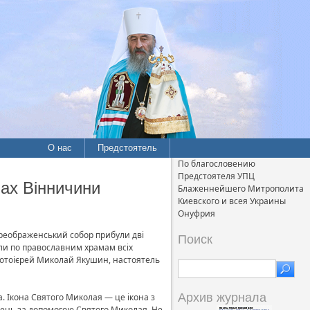
О нас
Предстоятель
По благословению
Предстоятеля УПЦ
мах Вінничини
Блаженнейшего Митрополита
Киевского и всея Украины
Онуфрия
Преображенський собор прибули дві
Поиск
зли по православним храмам всіх
протоієрей Миколай Якушин, настоятель
Архив журнала
 Ікона Святого Миколая — це ікона з
ілень за допомогою Святого Миколая. Не