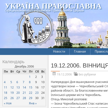
УКРАЇНА ПРАВОСЛАВНА
Официальный сайт Украинской Православной Церкви
Новости
Главная
Правосл
Календарь
19.12.2006. ВІННИЦЯ
Декабрь 2006
Пн
Вт
Ср
Чт
Пт
Сб
Вс
19.12.2006
Без рубрики
1
2
3
Напередодні Дня вшанування учасників 
4
5
6
7
8
9
10
чудотворні ікони — Чорнобильський Спа
11
12
13
14
15
16
17
районів області. За благословенням ми
18
19
20
21
22
23
24
Іллінської церкви міста Чорнобиль.
25
26
27
28
29
30
31
Отець Миколай розповів:
« Ноя
Янв »
— Ікона Чорнобильський Спас написана
самого міста Чорнобиля, з нашої церкв