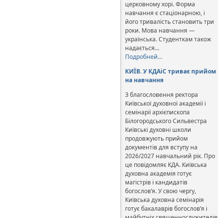
церковному хорі. Форма
навчання є стаціонарною, і
його тривалість становить три
роки. Мова навчання —
українська. Студенткам також
надається…
Подробней…
КИЇВ. У КДАіС триває прийом
на навчання
З благословення ректора
Київської духовної академії і
семінарії архієпископа
Білогородського Сильвестра
Київські духовні школи
продовжують прийом
документів для вступу на
2026/2027 навчальний рік. Про
це повідомляє КДА. Київська
духовна академія готує
магістрів і кандидатів
богослов’я. У свою чергу,
Київська духовна семінарія
готує бакалаврів богослов’я і
майбутніх священнослужителів