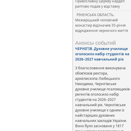
Православну Церкву нардеп
раптово подав у відставку
РІНЕНСЬКА ОБЛАСТЬ.
Межиріцький чоловічий
монастир відзначив 35-річчя
відродження чернечого життя
Анонсы событий
ЧЕРНІГІВ. Духовне училище
оголосило набір студентів на
2026–2027 навчальний рік
З благословення виконувача
обов’язків ректора,
архієпископа Любецького
Никодима, Чернігівське
духовне училище псаломщиків-
регентів оголосило набір
студентів на 2026–2027
навчальний рік. Чернігівське
духовне училище є одним із
найстаріших духовних
навчальних закладів України.
Воно було засноване у 1817