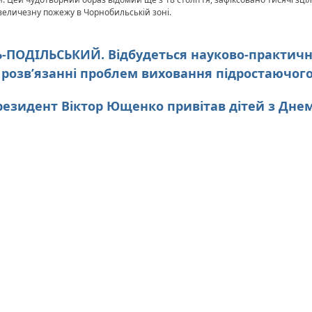
а величезну пожежу в Чорнобильській зоні.
ЦЬ-ПОДІЛЬСЬКИЙ. Відбудеться науково-практич
 у розв’язанні проблем виховання підростаючог
 Президент Віктор Ющенко привітав дітей з Дн