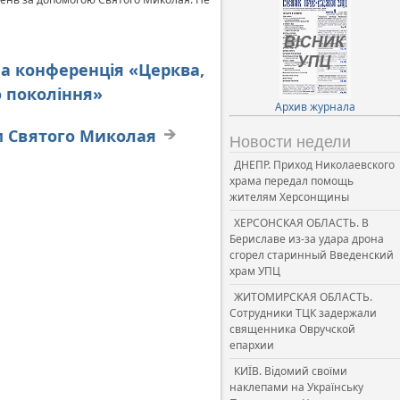
на конференція «Церква,
о покоління»
Архив журнала
ем Святого Миколая
Новости недели
ДНЕПР. Приход Николаевского
храма передал помощь
жителям Херсонщины
ХЕРСОНСКАЯ ОБЛАСТЬ. В
Бериславе из-за удара дрона
сгорел старинный Введенский
храм УПЦ
ЖИТОМИРСКАЯ ОБЛАСТЬ.
Сотрудники ТЦК задержали
священника Овручской
епархии
КИЇВ. Відомий своїми
наклепами на Українську