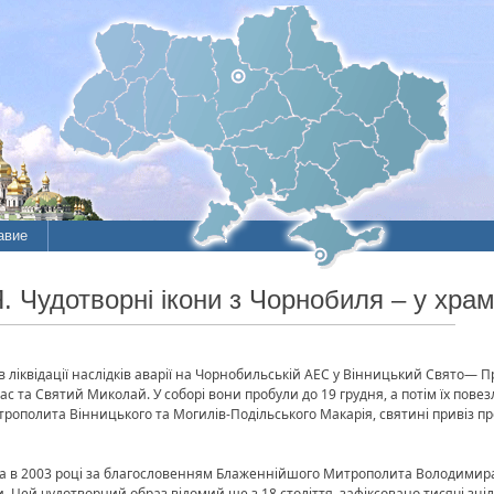
авие
. Чудотворні ікони з Чорнобиля – у хра
ліквідації наслідків аварії на Чорнобильській АЕС у Вінницький Свято— 
с та Святий Миколай. У соборі вони пробули до 19 грудня, а потім їх пове
трополита Вінницького та Могилів-Подільського Макарія, святині привіз 
 в 2003 році за благословенням Блаженнійшого Митрополита Володимира.
и. Цей чудотворний образ відомий ще з 18 століття, зафіксовано тисячі зц