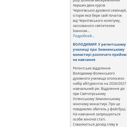
році шляхом виокремлення
перших двох курсів
Чернігівської духовної семінарії,
історія якої бере свій початок
від Чернігівського колегіуму,
заснованого святителем
Іоанном…
Подробней…
ВОЛОДИМИР. У регентському
училищі при Зимненському
монастирі розпочато прийом
на навчання
Регентське відділення
Володимир-Волинського
духовного училища оголосило
набір абітурієнток на 2026/2027
навчальний рік. Відділення діє
при Святогірському
Успенському Зимненському
жіночому монастирі. Про це
повідомляє обитель у фейсбуці.
На навчання запрошуються
особи жіночої статі.
Схвалюється досвід співу в