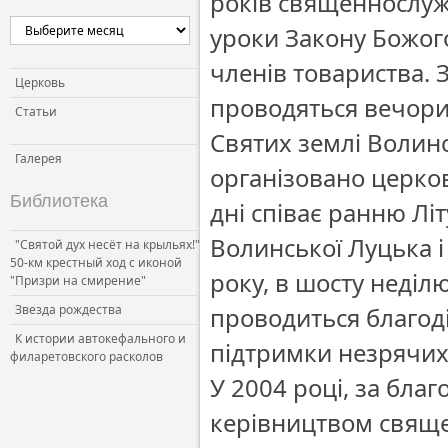
років священнослуж
Церковь и власть
уроки Закону Божого
Церковь и общество
членів товариства. 
Церковь и СМИ
Церковь
проводяться вечори 
Статьи
Святих землі Волинс
Галерея
організовано церков
Библиотека
дні співає ранню Лі
Волинської Луцька і 
"Святой дух несёт на крыльях!"
50-км крестный ход с иконой
року, в шосту неділю
"Призри на смирение"
Звезда рождества
проводиться благоді
К истории автокефального и
підтримки незрячих
филаретовского расколов
У 2004 році, за бла
керівництвом свяще