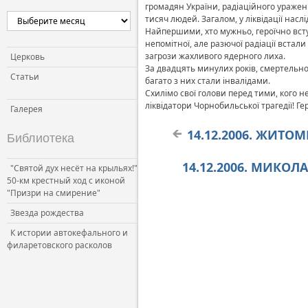
громадян України, радіаційного ураженн
тисяч людей. Загалом, у ліквідації нас
Найпершими, хто мужньо, героїчно вст
непомітної, але разючої радіації встали
загрози жахливого ядерного лиха.
Церковь
За двадцять минулих років, смертельно 
Статьи
багато з них стали інвалідами.
Схилімо свої голови перед тими, кого н
ліквідатори Чорнобильської трагедії! Г
Галерея
14.12.2006. ЖИТО
Библиотека
14.12.2006. МИКОЛА
"Святой дух несёт на крыльях!"
50-км крестный ход с иконой
"Призри на смирение"
Звезда рождества
К истории автокефального и
филаретовского расколов