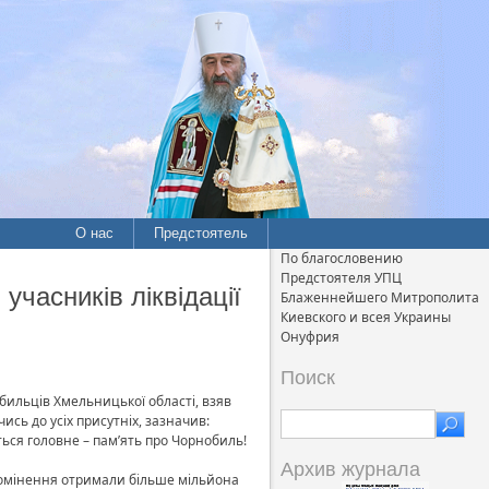
О нас
Предстоятель
По благословению
Предстоятеля УПЦ
часників ліквідації
Блаженнейшего Митрополита
Киевского и всея Украины
Онуфрия
Поиск
обильців Хмельницької області, взяв
ись до усіх присутніх, зазначив:
ться головне – пам’ять про Чорнобиль!
Архив журнала
опромінення отримали більше мільйона