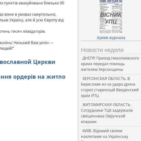
них пунктів евакуйовано близько 90
е вони в умовах смертельної,
льки Україну, але й усю Європу від
тень тисяч ліквідаторів.
Архив журнала
околінь! Низький Вам уклін —
 людей!”
Новости недели
ДНЕПР. Приход Николаевского
авославной Церкви
храма передал помощь
жителям Херсонщины
чення ордерів на житло
ХЕРСОНСКАЯ ОБЛАСТЬ. В
Бериславе из-за удара дрона
сгорел старинный Введенский
храм УПЦ
ЖИТОМИРСКАЯ ОБЛАСТЬ.
Сотрудники ТЦК задержали
священника Овручской
епархии
КИЇВ. Відомий своїми
наклепами на Українську