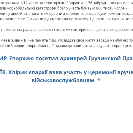
я зазнала 1/12 частина території всієї України, із 76 забруднених населе
лідків Чорнобильської катастрофи брало участь близько 800 тисяч чоловік.
упив у двобій з ненаситним ядерним жерлом реактора, були пожежники… Ц
 на захист своєї Вітчизни від смертоносного атому. Це вони врятували не ті
небезпечна радіація забрала тисячі життів, призвела до втрати здоров’я со
емає в живих! Вічна пам’ять тим, хто віддав своє життя заради майбутніх п
ероїчний подвиг “чорнобильців” назавжди залишиться в душах і серцях усіх
МИР. Епархию посетил архиерей Грузинской Пр
ЇВ. Клірик єпархії взяв участь у церемонії вру
військовослужбовцям