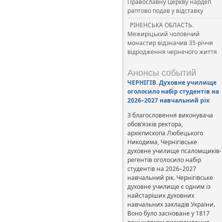
Православну Церкву нардеп
раптово подав у відставку
РІНЕНСЬКА ОБЛАСТЬ.
Межиріцький чоловічий
монастир відзначив 35-річчя
відродження чернечого життя
Анонсы событий
ЧЕРНІГІВ. Духовне училище
оголосило набір студентів на
2026–2027 навчальний рік
З благословення виконувача
обов’язків ректора,
архієпископа Любецького
Никодима, Чернігівське
духовне училище псаломщиків-
регентів оголосило набір
студентів на 2026–2027
навчальний рік. Чернігівське
духовне училище є одним із
найстаріших духовних
навчальних закладів України.
Воно було засноване у 1817