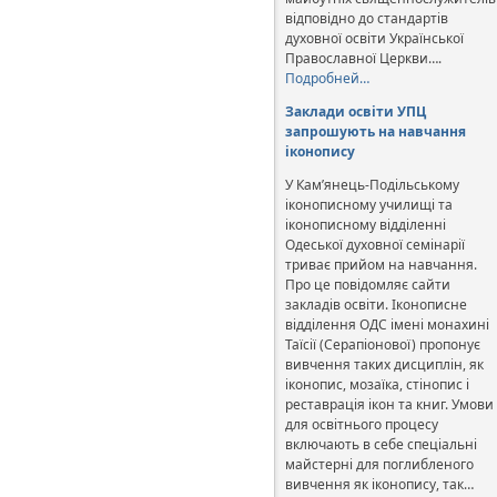
відповідно до стандартів
духовної освіти Української
Православної Церкви….
Подробней…
Заклади освіти УПЦ
запрошують на навчання
іконопису
У Кам’янець-Подільському
іконописному училищі та
іконописному відділенні
Одеської духовної семінарії
триває прийом на навчання.
Про це повідомляє сайти
закладів освіти. Іконописне
відділення ОДС імені монахині
Таїсії (Серапіонової) пропонує
вивчення таких дисциплін, як
іконопис, мозаїка, стінопис і
реставрація ікон та книг. Умови
для освітнього процесу
включають в себе спеціальні
майстерні для поглибленого
вивчення як іконопису, так…