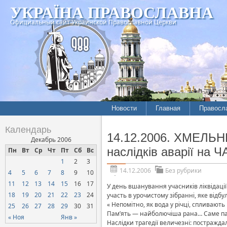
УКРАЇНА ПРАВОСЛАВНА
Официальный сайт Украинской Православной Церкви
Новости
Главная
Правосл
Календарь
14.12.2006. ХМЕЛЬНИ
Декабрь 2006
наслідків аварії на 
Пн
Вт
Ср
Чт
Пт
Сб
Вс
1
2
3
14.12.2006
Без рубрики
4
5
6
7
8
9
10
11
12
13
14
15
16
17
У день вшанування учасників ліквідації
18
19
20
21
22
23
24
участь в урочистому зібранні, яке відб
« Непомітно, як вода у річці, спливают
25
26
27
28
29
30
31
Пам’ять — найболючіша рана… Саме пам’
« Ноя
Янв »
Наслідки трагедії величезні: постражда