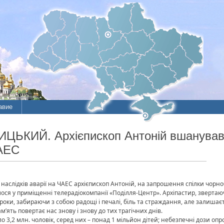
авие
ЦЬКИЙ. Архієпископ Антоній вшанував у
ЧАЕС
 наслідків аварії на ЧАЕС архієпископ Антоній, на запрошення спілки чорн
улося у приміщенні телерадіокомпанії «Поділля-Центр». Архіпастир, звертаюч
ь роки, забираючи з собою радощі і печалі, біль та страждання, але залишає
ять повертає нас знову і знову до тих трагічних днів.
ло 3,2 млн. чоловік, серед них – понад 1 мільйон дітей; небезпечні дози 