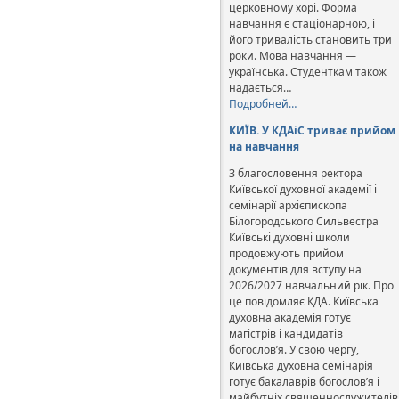
церковному хорі. Форма
навчання є стаціонарною, і
його тривалість становить три
роки. Мова навчання —
українська. Студенткам також
надається…
Подробней…
КИЇВ. У КДАіС триває прийом
на навчання
З благословення ректора
Київської духовної академії і
семінарії архієпископа
Білогородського Сильвестра
Київські духовні школи
продовжують прийом
документів для вступу на
2026/2027 навчальний рік. Про
це повідомляє КДА. Київська
духовна академія готує
магістрів і кандидатів
богослов’я. У свою чергу,
Київська духовна семінарія
готує бакалаврів богослов’я і
майбутніх священнослужителів