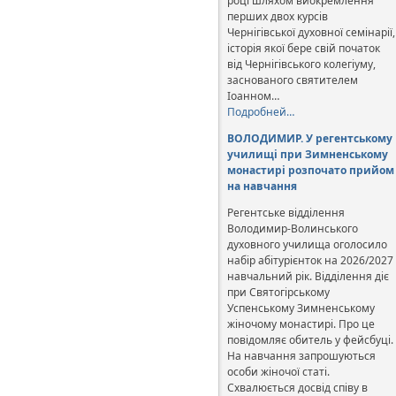
році шляхом виокремлення
перших двох курсів
Чернігівської духовної семінарії,
історія якої бере свій початок
від Чернігівського колегіуму,
заснованого святителем
Іоанном…
Подробней…
ВОЛОДИМИР. У регентському
училищі при Зимненському
монастирі розпочато прийом
на навчання
Регентське відділення
Володимир-Волинського
духовного училища оголосило
набір абітурієнток на 2026/2027
навчальний рік. Відділення діє
при Святогірському
Успенському Зимненському
жіночому монастирі. Про це
повідомляє обитель у фейсбуці.
На навчання запрошуються
особи жіночої статі.
Схвалюється досвід співу в